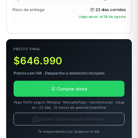
Plazo de entrega
📦
22 días corridos
Llega aprox. el 28 de agosto
odos →
PRECIO FINAL
$646.990
Precio con IVA · Despacho a domicilio incluido
🛒 Comprar ahora
Pago 100% seguro (Webpay · MercadoPago · transferencia) · Llega
en ~22 días · 12 meses de garantía SmartDeal
¿Dudas? Escríbenos por WhatsApp
Te respondemos tus dudas en el día.