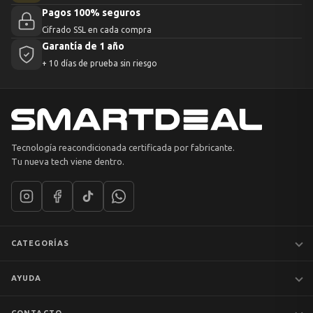
Pagos 100% seguros
Cifrado SSL en cada compra
Garantía de 1 año
+ 10 días de prueba sin riesgo
Tecnología reacondicionada certificada por fabricante.
Tu nueva tech viene dentro.
CATEGORÍAS
Notebooks
AYUDA
MacBook
iPhones
Preguntas frecuentes
CONTACTO