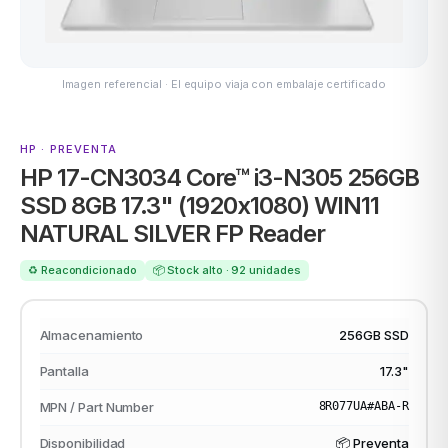
Imagen referencial · El equipo viaja con embalaje certificado
ASUS
HP · PREVENTA
HP 17-CN3034 Core™ i3-N305 256GB
SSD 8GB 17.3" (1920x1080) WIN11
NATURAL SILVER FP Reader
ACER
♻️ Reacondicionado
📦 Stock alto · 92 unidades
Almacenamiento
256GB SSD
Pantalla
17.3"
MPN / Part Number
8R077UA#ABA-R
Disponibilidad
📦 Preventa