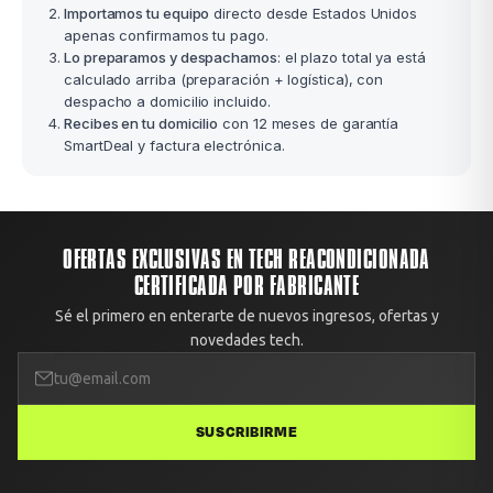
Importamos tu equipo
directo desde Estados Unidos
apenas confirmamos tu pago.
Lo preparamos y despachamos
: el plazo total ya está
calculado arriba (preparación + logística), con
despacho a domicilio incluido.
Recibes en tu domicilio
con 12 meses de garantía
SmartDeal y factura electrónica.
OFERTAS EXCLUSIVAS EN TECH REACONDICIONADA
CERTIFICADA POR FABRICANTE
Sé el primero en enterarte de nuevos ingresos, ofertas y
novedades tech.
SUSCRIBIRME