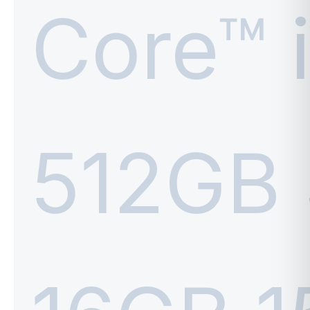
ASUS
ACER