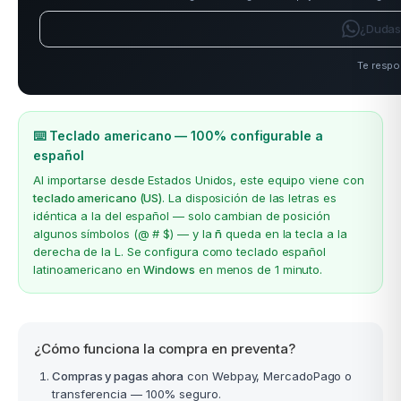
¿Dudas
Te respo
⌨️ Teclado americano — 100% configurable a
español
Al importarse desde Estados Unidos, este equipo viene con
teclado americano (US)
. La disposición de las letras es
idéntica a la del español — solo cambian de posición
algunos símbolos (@ # $) — y la
ñ
queda en la tecla a la
derecha de la L. Se configura como teclado español
latinoamericano en
Windows
en menos de 1 minuto.
¿Cómo funciona la compra en preventa?
Compras y pagas ahora
con Webpay, MercadoPago o
transferencia — 100% seguro.