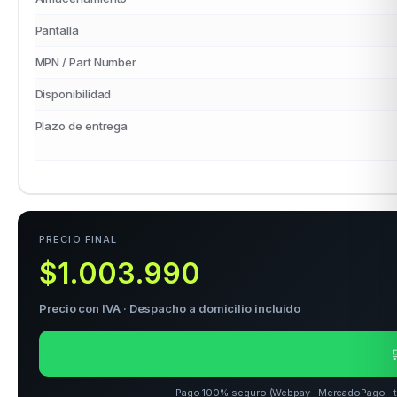
Pantalla
MPN / Part Number
Disponibilidad
Plazo de entrega
PRECIO FINAL
$1.003.990
Precio con IVA · Despacho a domicilio incluido

Pago 100% seguro (Webpay · MercadoPago · tra