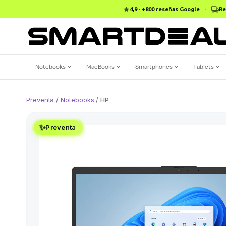
4,9 · +800 reseñas Google
·
Re
Notebooks
MacBooks
Smartphones
Tablets
Preventa
/
Notebooks
/
HP
✨
Preventa