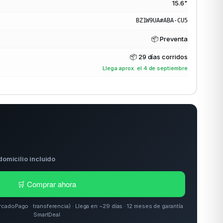
15.6"
BZ1W9UA#ABA-CU5
📦 Preventa
📦
29 días corridos
Llega aprox. el 4 de septiembre
domicilio incluido
🛒 Comprar ahora
doPago · transferencia) · Llega en ~29 días · 12 meses de garantía
SmartDeal