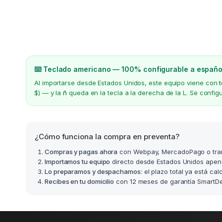
⌨️ Teclado americano — 100% configurable a españo
Al importarse desde Estados Unidos, este equipo viene con
$) — y la
ñ
queda en la tecla a la derecha de la L. Se confi
¿Cómo funciona la compra en preventa?
Compras y pagas ahora
con Webpay, MercadoPago o tra
Importamos tu equipo
directo desde Estados Unidos apen
Lo preparamos y despachamos
: el plazo total ya está ca
Recibes en tu domicilio
con 12 meses de garantía SmartDea