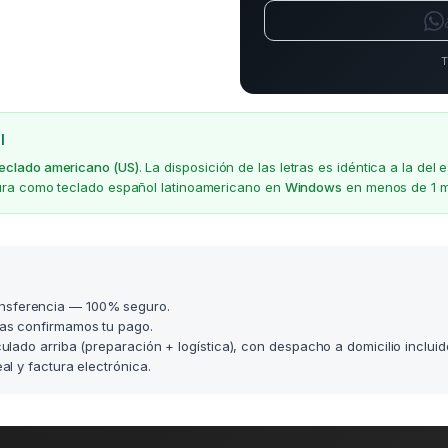
T
l
teclado americano (US)
. La disposición de las letras es idéntica a la d
gura como teclado español latinoamericano en
Windows
en menos de 1 m
nsferencia — 100% seguro.
as confirmamos tu pago.
lculado arriba (preparación + logística), con despacho a domicilio incluid
l y factura electrónica.