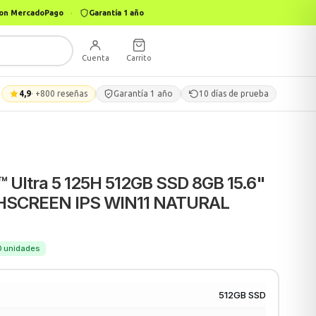
 con MercadoPago
·
Garantía 1 año
Cuenta
Carrito
4,9
· +800 reseñas
Garantía 1 año
10 días de prueba
 Ultra 5 125H 512GB SSD 8GB 15.6"
HSCREEN IPS WIN11 NATURAL
50 unidades
512GB SSD