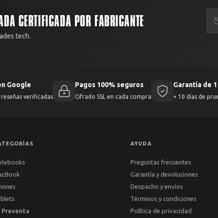
ADA CERTIFICADA POR FABRICANTE
ades tech.
en Google
Pagos 100% seguros
Garantía de 1
reseñas verificadas
Cifrado SSL en cada compra
+ 10 días de pru
ATEGORÍAS
AYUDA
otebooks
Preguntas frecuentes
acBook
Garantía y devoluciones
hones
Despacho y envíos
blets
Términos y condiciones
 Preventa
Política de privacidad