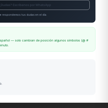
¿Dudas? Escríbenos por WhatsApp
e respondemos tus dudas en el día.
el español — solo cambian de posición algunos símbolos (@ #
inuto.
o.