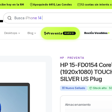
cibe hoy en la RM
·
Apoquindo 6410, Las Condes
·
12 cuotas sin interés
Busca
iPhone 14
|
Desktops
Blog
Recién Vendidos
✨
Preventa
NUEVO
HP · PREVENTA
HP 15-FD0154 Core™
(1920x1080) TOUC
SILVER US Plug
🆕 Nuevo Sellado
📦 Stock alto · 
Almacenamiento