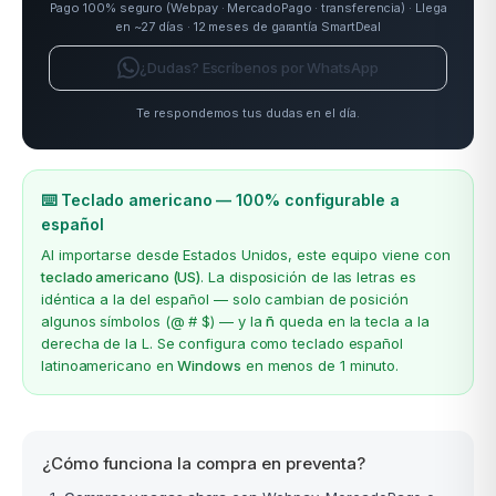
Pago 100% seguro (Webpay · MercadoPago · transferencia) · Llega
en ~27 días · 12 meses de garantía SmartDeal
¿Dudas? Escríbenos por WhatsApp
Te respondemos tus dudas en el día.
⌨️ Teclado americano — 100% configurable a
español
Al importarse desde Estados Unidos, este equipo viene con
teclado americano (US)
. La disposición de las letras es
idéntica a la del español — solo cambian de posición
algunos símbolos (@ # $) — y la
ñ
queda en la tecla a la
derecha de la L. Se configura como teclado español
latinoamericano en
Windows
en menos de 1 minuto.
¿Cómo funciona la compra en preventa?