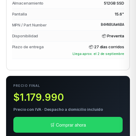
Almacenamiento
512GB SSD
Pantalla
15.6"
odos →
MPN / Part Number
B4HN8UA#ABA
Disponibilidad
📦 Preventa
Plazo de entrega
📦
27 días corridos
Llega aprox. el 2 de septiembre
PRECIO FINAL
$1.179.990
Precio con IVA · Despacho a domicilio incluido
🛒 Comprar ahora