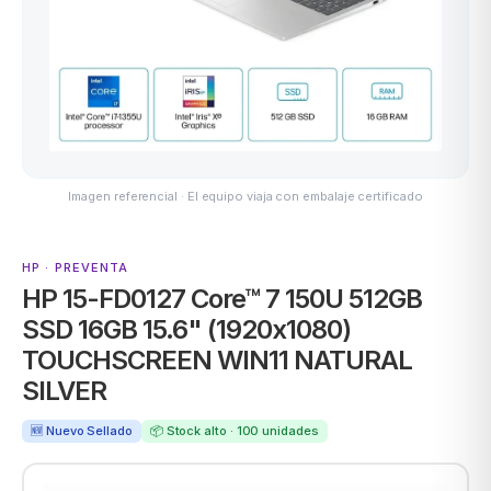
ASUS
Imagen referencial · El equipo viaja con embalaje certificado
HP · PREVENTA
HP 15-FD0127 Core™ 7 150U 512GB
ACER
SSD 16GB 15.6" (1920x1080)
TOUCHSCREEN WIN11 NATURAL
SILVER
🆕 Nuevo Sellado
📦 Stock alto · 100 unidades