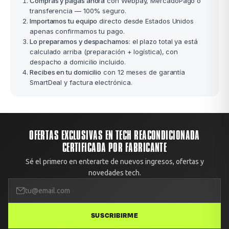
Compras y pagas ahora
con Webpay, MercadoPago o
transferencia — 100% seguro.
Importamos tu equipo
directo desde Estados Unidos
apenas confirmamos tu pago.
Lo preparamos y despachamos
: el plazo total ya está
calculado arriba (preparación + logística), con
despacho a domicilio incluido.
Recibes en tu domicilio
con 12 meses de garantía
SmartDeal y factura electrónica.
OFERTAS EXCLUSIVAS EN TECH REACONDICIONADA
CERTIFICADA POR FABRICANTE
Sé el primero en enterarte de nuevos ingresos, ofertas y
novedades tech.
SUSCRIBIRME