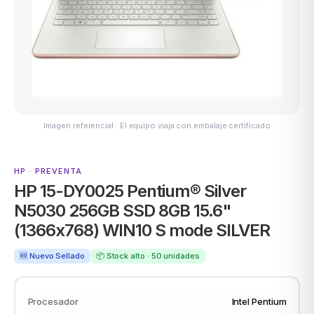
ASUS
Imagen referencial · El equipo viaja con embalaje certificado
HP · PREVENTA
HP 15-DY0025 Pentium® Silver
ACER
N5030 256GB SSD 8GB 15.6"
(1366x768) WIN10 S mode SILVER
🆕 Nuevo Sellado
📦 Stock alto · 50 unidades
Procesador
Intel Pentium