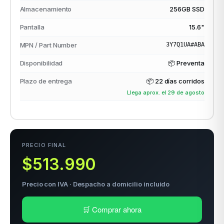
Almacenamiento
256GB SSD
Pantalla
15.6"
odos →
MPN / Part Number
3Y7Q1UA#ABA
Disponibilidad
📦 Preventa
Plazo de entrega
📦
22 días corridos
Llega aprox. el 29 de agosto
PRECIO FINAL
$513.990
Precio con IVA · Despacho a domicilio incluido
🛒 Comprar ahora