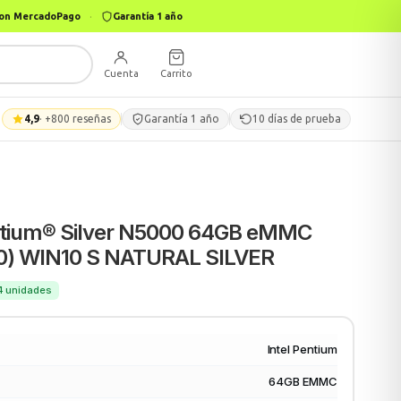
 con MercadoPago
·
Garantía 1 año
Cuenta
Carrito
4,9
· +800 reseñas
Garantía 1 año
10 días de prueba
tium® Silver N5000 64GB eMMC
80) WIN10 S NATURAL SILVER
94 unidades
Intel Pentium
64GB EMMC