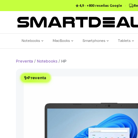
4,9 · +800 reseñas Google
·
Re
Notebooks
MacBooks
Smartphones
Tablets
Preventa
/
Notebooks
/
HP
✨
Preventa