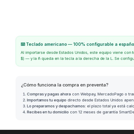
⌨️ Teclado americano — 100% configurable a españo
Al importarse desde Estados Unidos, este equipo viene con
$) — y la
ñ
queda en la tecla a la derecha de la L. Se confi
¿Cómo funciona la compra en preventa?
Compras y pagas ahora
con Webpay, MercadoPago o tra
Importamos tu equipo
directo desde Estados Unidos apen
Lo preparamos y despachamos
: el plazo total ya está ca
Recibes en tu domicilio
con 12 meses de garantía SmartDea