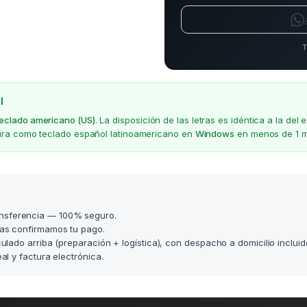
T
l
teclado americano (US)
. La disposición de las letras es idéntica a la d
gura como teclado español latinoamericano en
Windows
en menos de 1 m
nsferencia — 100% seguro.
as confirmamos tu pago.
lculado arriba (preparación + logística), con despacho a domicilio incluid
l y factura electrónica.