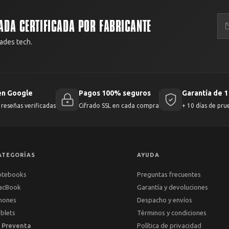
ADA CERTIFICADA POR FABRICANTE
ades tech.
en Google
Pagos 100% seguros
Garantía de 1
reseñas verificadas
Cifrado SSL en cada compra
+ 10 días de pru
ATEGORÍAS
AYUDA
otebooks
Preguntas frecuentes
acBook
Garantía y devoluciones
hones
Despacho y envíos
blets
Términos y condiciones
 Preventa
Política de privacidad