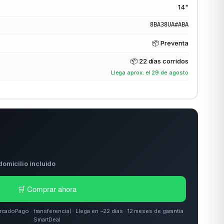
14"
8BA38UA#ABA
📦 Preventa
📦
22 días corridos
Llega aprox. el 29 de agosto
domicilio incluido
🛒 Comprar ahora
doPago · transferencia) · Llega en ~22 días · 12 meses de garantía
SmartDeal