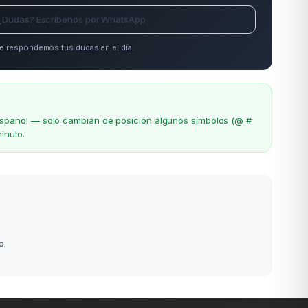
¿Dudas? Escríbenos por WhatsApp
e respondemos tus dudas en el día.
el español — solo cambian de posición algunos símbolos (@ #
inuto.
o.