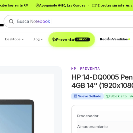
cibe hoy en la RM
·
Apoquindo 6410, Las Condes
·
12 cuotas sin interés
Busca
Notebook Corp
|
Desktops
Blog
Recién Vendidos
✨
Preventa
NUEVO
HP · PREVENTA
HP 14-DQ0005 Pen
4GB 14" (1920x10
🆕 Nuevo Sellado
📦 Stock alto · 
Procesador
Almacenamiento