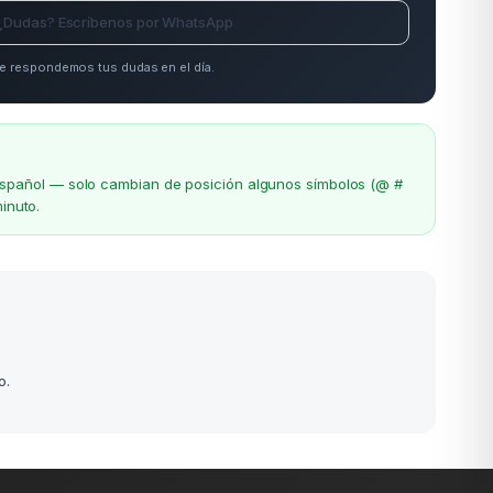
¿Dudas? Escríbenos por WhatsApp
e respondemos tus dudas en el día.
el español — solo cambian de posición algunos símbolos (@ #
inuto.
o.