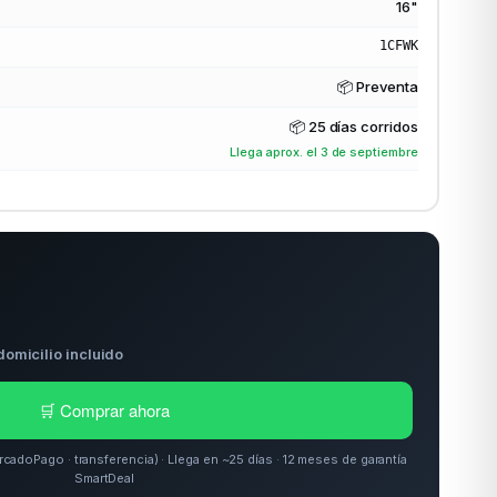
16"
1CFWK
📦 Preventa
📦
25 días corridos
Llega aprox. el 3 de septiembre
domicilio incluido
🛒 Comprar ahora
doPago · transferencia) · Llega en ~25 días · 12 meses de garantía
SmartDeal