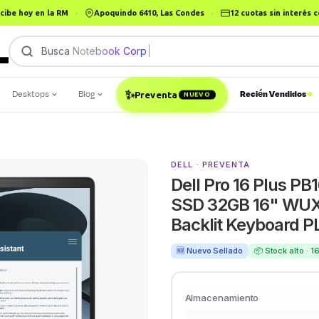
cibe hoy en la RM
·
Apoquindo 6410, Las Condes
·
12 cuotas sin interés
Busca
Notebook Corporat
|
Desktops
Blog
Recién Vendidos
✨
Preventa
NUEVO
DELL · PREVENTA
Dell Pro 16 Plus P
SSD 32GB 16" WUXG
Backlit Keyboard 
🆕 Nuevo Sellado
📦 Stock alto · 
Almacenamiento