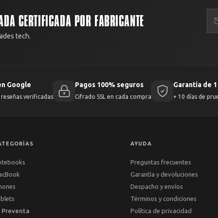
ADA CERTIFICADA POR FABRICANTE
ades tech.
en Google
Pagos 100% seguros
Garantía de 1
reseñas verificadas
Cifrado SSL en cada compra
+ 10 días de pru
ATEGORÍAS
AYUDA
otebooks
Preguntas frecuentes
acBook
Garantía y devoluciones
hones
Despacho y envíos
blets
Términos y condiciones
 Preventa
Política de privacidad