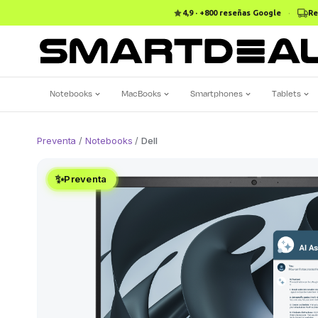
4,9 · +800 reseñas Google
·
Re
Notebooks
MacBooks
Smartphones
Tablets
Preventa
/
Notebooks
/
Dell
✨
Preventa