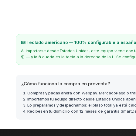
⌨️ Teclado americano — 100% configurable a españo
Al importarse desde Estados Unidos, este equipo viene con
$) — y la
ñ
queda en la tecla a la derecha de la L. Se confi
¿Cómo funciona la compra en preventa?
Compras y pagas ahora
con Webpay, MercadoPago o tra
Importamos tu equipo
directo desde Estados Unidos apen
Lo preparamos y despachamos
: el plazo total ya está ca
Recibes en tu domicilio
con 12 meses de garantía SmartDea