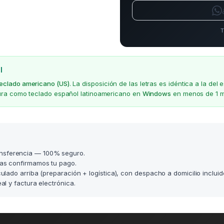
T
l
teclado americano (US)
. La disposición de las letras es idéntica a la d
gura como teclado español latinoamericano en
Windows
en menos de 1 m
nsferencia — 100% seguro.
as confirmamos tu pago.
lculado arriba (preparación + logística), con despacho a domicilio incluid
l y factura electrónica.