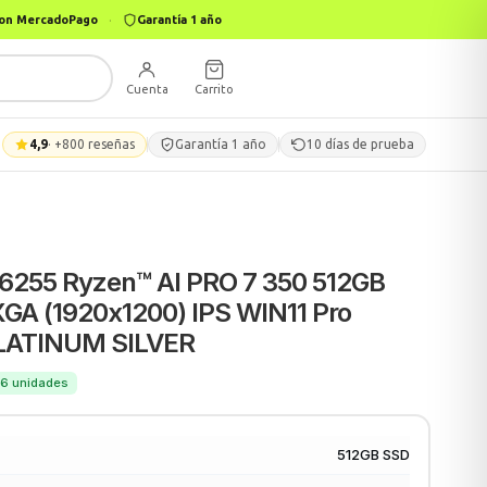
 con MercadoPago
·
Garantía 1 año
Cuenta
Carrito
4,9
· +800 reseñas
Garantía 1 año
10 días de prueba
B16255 Ryzen™ AI PRO 7 350 512GB
A (1920x1200) IPS WIN11 Pro
PLATINUM SILVER
166 unidades
512GB SSD