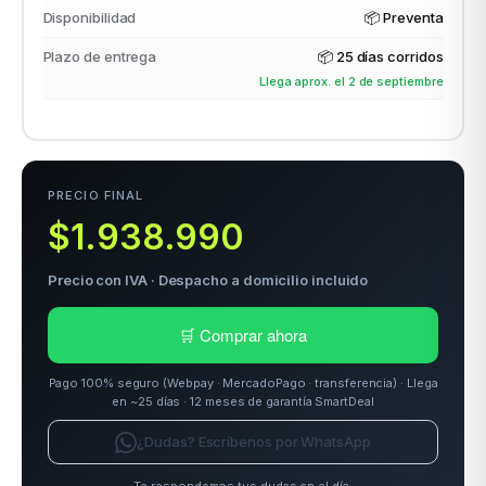
Disponibilidad
📦 Preventa
Plazo de entrega
📦
25 días corridos
Llega aprox. el 2 de septiembre
odos →
PRECIO FINAL
$1.938.990
Precio con IVA · Despacho a domicilio incluido
🛒 Comprar ahora
Pago 100% seguro (Webpay · MercadoPago · transferencia) · Llega
en ~25 días · 12 meses de garantía SmartDeal
¿Dudas? Escríbenos por WhatsApp