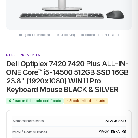
ASUS
Imagen referencial · El equipo viaja con embalaje certificado
DELL · PREVENTA
Dell Optiplex 7420 7420 Plus ALL-IN-
ONE Core™ i5-14500 512GB SSD 16GB
23.8" (1920x1080) WIN11 Pro
ACER
Keyboard Mouse BLACK & SILVER
♻️ Reacondicionado certificado
⚡ Stock limitado · 4 uds
Almacenamiento
512GB SSD
MPN / Part Number
PYWGV-REFA-RB