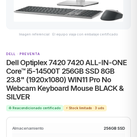
ASUS
Imagen referencial · El equipo viaja con embalaje certificado
DELL · PREVENTA
Dell Optiplex 7420 7420 ALL-IN-ONE
Core™ i5-14500T 256GB SSD 8GB
23.8" (1920x1080) WIN11 Pro No
ACER
Webcam Keyboard Mouse BLACK &
SILVER
♻️ Reacondicionado certificado
⚡ Stock limitado · 3 uds
Almacenamiento
256GB SSD