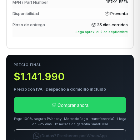
MPN / Part Number
1P7KY-REFA
Disponibilidad
📦 Preventa
odos →
Plazo de entrega
📦
25 días corridos
Llega aprox. el 2 de septiembre
PRECIO FINAL
$1.141.990
Precio con IVA · Despacho a domicilio incluido
🛒 Comprar ahora
Pago 100% seguro (Webpay · MercadoPago · transferencia) · Llega
en ~25 días · 12 meses de garantía SmartDeal
¿Dudas? Escríbenos por WhatsApp