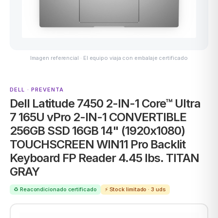
ASUS
Imagen referencial · El equipo viaja con embalaje certificado
DELL · PREVENTA
Dell Latitude 7450 2-IN-1 Core™ Ultra
7 165U vPro 2-IN-1 CONVERTIBLE
256GB SSD 16GB 14" (1920x1080)
ACER
TOUCHSCREEN WIN11 Pro Backlit
Keyboard FP Reader 4.45 lbs. TITAN
GRAY
♻️ Reacondicionado certificado
⚡ Stock limitado · 3 uds