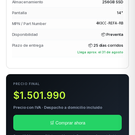
Almacenamiento
256GB SSD
Pantalla
14"
odos →
MPN / Part Number
4H3CC-REFA-RB
Disponibilidad
📦 Preventa
Plazo de entrega
📦
25 días corridos
Llega aprox. el 31 de agosto
PRECIO FINAL
$1.501.990
Precio con IVA · Despacho a domicilio incluido
🛒 Comprar ahora