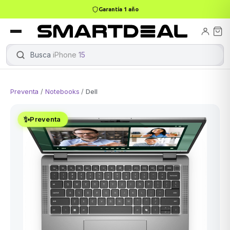
Garantía 1 año
books
Books
ktops
lets
Busca
iPhone 15
|
Preventa
/
Notebooks
/
Dell
Gamer
MacBook Air
Mini PC
✨
Preventa
odos →
odos →
Apple
odos →