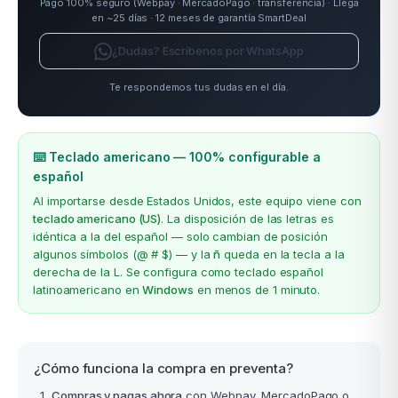
Pago 100% seguro (Webpay · MercadoPago · transferencia) · Llega
en ~25 días · 12 meses de garantía SmartDeal
¿Dudas? Escríbenos por WhatsApp
Te respondemos tus dudas en el día.
⌨️ Teclado americano — 100% configurable a
español
Al importarse desde Estados Unidos, este equipo viene con
teclado americano (US)
. La disposición de las letras es
idéntica a la del español — solo cambian de posición
algunos símbolos (@ # $) — y la
ñ
queda en la tecla a la
derecha de la L. Se configura como teclado español
latinoamericano en
Windows
en menos de 1 minuto.
¿Cómo funciona la compra en preventa?
Compras y pagas ahora
con Webpay, MercadoPago o