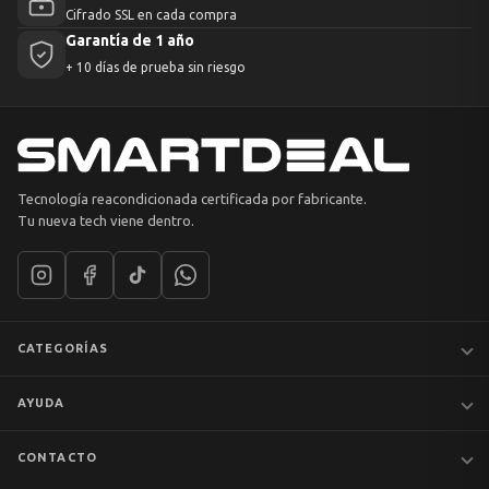
Cifrado SSL en cada compra
Garantía de 1 año
+ 10 días de prueba sin riesgo
Tecnología reacondicionada certificada por fabricante.
Tu nueva tech viene dentro.
CATEGORÍAS
Notebooks
AYUDA
MacBook
iPhones
Preguntas frecuentes
CONTACTO
Tablets
Garantía y devoluciones