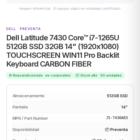
Imagen referencial · El equipo viaja con embalaje certificado
DELL · PREVENTA
MSI
Dell Latitude 7430 Core™ i7-1265U
512GB SSD 32GB 14" (1920x1080)
TOUCHSCREEN WIN11 Pro Backlit
Keyboard CARBON FIBER
♻️ Reacondicionado · ex-corporativo
📦 Stock alto · 50 unidades
ACER
Almacenamiento
512GB SSD
Pantalla
14"
MPN / Part Number
J5-7430A03
Disponibilidad
📦 Preventa