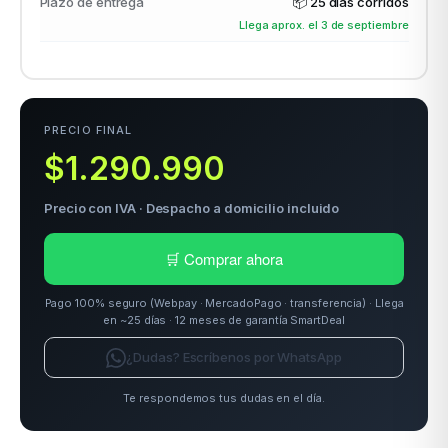
Plazo de entrega
📦
25 días corridos
Llega aprox. el 3 de septiembre
odos →
PRECIO FINAL
$1.290.990
Precio con IVA · Despacho a domicilio incluido
🛒 Comprar ahora
Pago 100% seguro (Webpay · MercadoPago · transferencia) · Llega
en ~25 días · 12 meses de garantía SmartDeal
¿Dudas? Escríbenos por WhatsApp
Te respondemos tus dudas en el día.