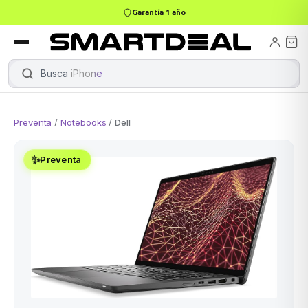
Garantía 1 año
books
Books
ktops
lets
Busca
i
|
Preventa
/
Notebooks
/
Dell
Gamer
MacBook Air
Mini PC
✨
Preventa
odos →
odos →
Apple
odos →