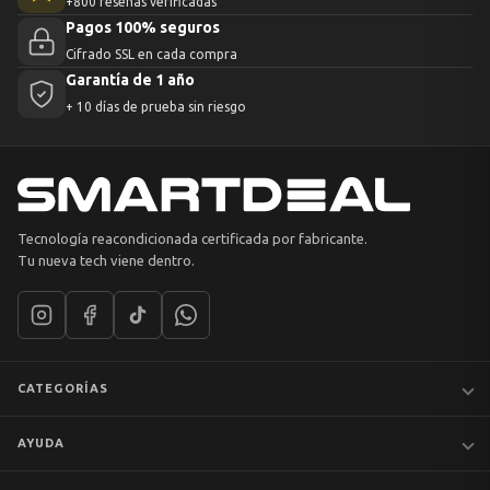
+800 reseñas verificadas
Pagos 100% seguros
Cifrado SSL en cada compra
Garantía de 1 año
+ 10 días de prueba sin riesgo
Tecnología reacondicionada certificada por fabricante.
Tu nueva tech viene dentro.
CATEGORÍAS
Notebooks
AYUDA
MacBook
iPhones
Preguntas frecuentes