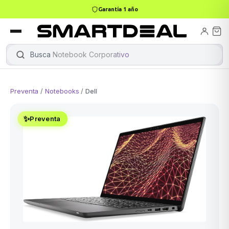
Garantía 1 año
books
Books
ktops
lets
Busca
Notebook Corporativo
|
Preventa
/
Notebooks
/
Dell
Gamer
MacBook Air
Mini PC
✨
Preventa
odos →
odos →
Apple
odos →