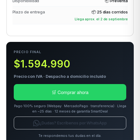
Disponibilidad
📦 Preventa
Plazo de entrega
📦
25 días corridos
Llega aprox. el 2 de septiembre
odos →
PRECIO FINAL
$1.594.990
Precio con IVA · Despacho a domicilio incluido
🛒 Comprar ahora
Pago 100% seguro (Webpay · MercadoPago · transferencia) · Llega
en ~25 días · 12 meses de garantía SmartDeal
¿Dudas? Escríbenos por WhatsApp
Te respondemos tus dudas en el día.