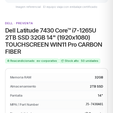
Imagen referencial · El equipo viaja con embalaje certificado
DELL · PREVENTA
ASUS
Dell Latitude 7430 Core™ i7-1265U
2TB SSD 32GB 14" (1920x1080)
TOUCHSCREEN WIN11 Pro CARBON
FIBER
♻️ Reacondicionado · ex-corporativo
📦 Stock alto · 50 unidades
ACER
Memoria RAM
32GB
Almacenamiento
2TB SSD
Pantalla
14"
MPN / Part Number
J5-7430A01