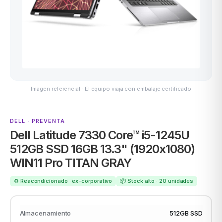
ACER
odos →
Imagen referencial · El equipo viaja con embalaje certificado
DELL · PREVENTA
Dell Latitude 7330 Core™ i5-1245U
512GB SSD 16GB 13.3" (1920x1080)
WIN11 Pro TITAN GRAY
♻️ Reacondicionado · ex-corporativo
📦 Stock alto · 20 unidades
Almacenamiento
512GB SSD