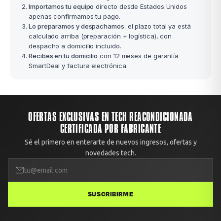
Importamos tu equipo
directo desde Estados Unidos
apenas confirmamos tu pago.
Lo preparamos y despachamos
: el plazo total ya está
calculado arriba (preparación + logística), con
despacho a domicilio incluido.
Recibes en tu domicilio
con 12 meses de garantía
SmartDeal y factura electrónica.
OFERTAS EXCLUSIVAS EN TECH REACONDICIONADA
CERTIFICADA POR FABRICANTE
Sé el primero en enterarte de nuevos ingresos, ofertas y
novedades tech.
SUSCRIBIRME