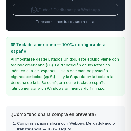
¿Dudas? Escríbenos por WhatsApp
Te respondemos tus dudas en el día.
⌨️ Teclado americano — 100% configurable a
español
Al importarse desde Estados Unidos, este equipo viene con
teclado americano (US)
. La disposición de las letras es
idéntica a la del español — solo cambian de posición
algunos símbolos (@ # $) — y la
ñ
queda en la tecla a la
derecha de la L. Se configura como teclado español
latinoamericano en
Windows
en menos de 1 minuto.
¿Cómo funciona la compra en preventa?
Compras y pagas ahora
con Webpay, MercadoPago o
transferencia — 100% seguro.