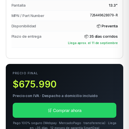
Pantalla
13.3"
MPN / Part Number
726449628079-R
Disponibilidad
📦 Preventa
Plazo de entrega
📦
35 días corridos
Llega aprox. el 11 de septiembre
PRECIO FINAL
$675.990
Precio con IVA · Despacho a domicilio incluido
🛒 Comprar ahora
Pago 100% seguro (Webpay · MercadoPago · transferencia) · Llega
en ~35 días · 12 meses de garantía SmartDeal