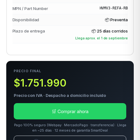
MPN / Part Number
HVMV3-REFA-RB
Disponibilidad
📦 Preventa
odos →
Plazo de entrega
📦
25 días corridos
Llega aprox. el 1 de septiembre
PRECIO FINAL
$1.751.990
Precio con IVA · Despacho a domicilio incluido
🛒 Comprar ahora
Pago 100% seguro (Webpay · MercadoPago · transferencia) · Llega
en ~25 días · 12 meses de garantía SmartDeal