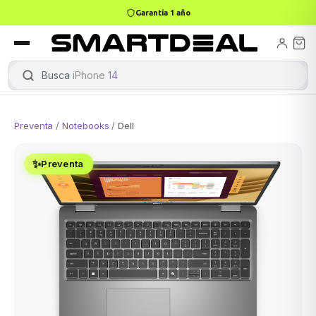
Garantía 1 año
books
Books
ktops
lets
Busca
iPhone 14
|
Preventa
/
Notebooks
/
Dell
Gamer
MacBook Air
Mini PC
✨
Preventa
odos →
odos →
Apple
odos →