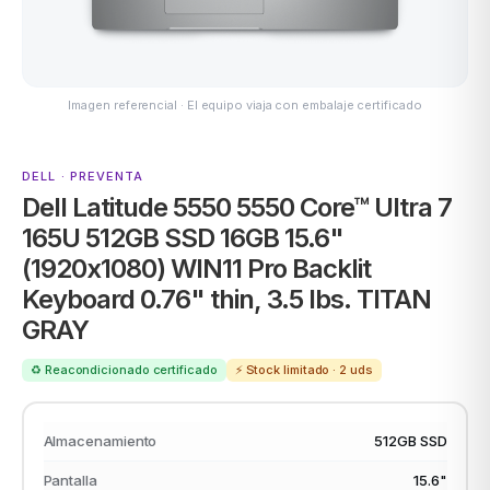
ASUS
Imagen referencial · El equipo viaja con embalaje certificado
DELL · PREVENTA
Dell Latitude 5550 5550 Core™ Ultra 7
165U 512GB SSD 16GB 15.6"
(1920x1080) WIN11 Pro Backlit
Keyboard 0.76" thin, 3.5 lbs. TITAN
ACER
GRAY
♻️ Reacondicionado certificado
⚡ Stock limitado · 2 uds
Almacenamiento
512GB SSD
Pantalla
15.6"