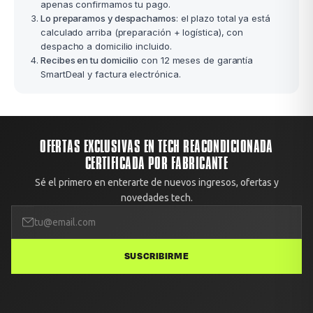
apenas confirmamos tu pago.
Lo preparamos y despachamos
: el plazo total ya está
calculado arriba (preparación + logística), con
despacho a domicilio incluido.
Recibes en tu domicilio
con 12 meses de garantía
SmartDeal y factura electrónica.
OFERTAS EXCLUSIVAS EN TECH REACONDICIONADA
CERTIFICADA POR FABRICANTE
Sé el primero en enterarte de nuevos ingresos, ofertas y
novedades tech.
SUSCRIBIRME