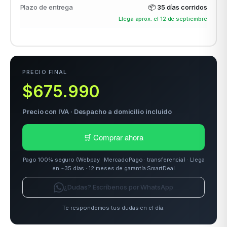
Plazo de entrega
📦
35 días corridos
Llega aprox. el 12 de septiembre
odos →
PRECIO FINAL
$675.990
Precio con IVA · Despacho a domicilio incluido
🛒 Comprar ahora
Pago 100% seguro (Webpay · MercadoPago · transferencia) · Llega
en ~35 días · 12 meses de garantía SmartDeal
¿Dudas? Escríbenos por WhatsApp
Te respondemos tus dudas en el día.