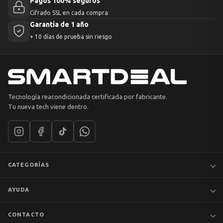
Pagos 100% seguros
Cifrado SSL en cada compra
Garantía de 1 año
+ 10 días de prueba sin riesgo
Tecnología reacondicionada certificada por fabricante.
Tu nueva tech viene dentro.
CATEGORÍAS
Notebooks
AYUDA
MacBook
iPhones
Preguntas frecuentes
CONTACTO
Tablets
Garantía y devoluciones