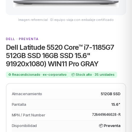
Imagen referencial · El equipo viaja con embalaje certificado
MSI
DELL · PREVENTA
Dell Latitude 5520 Core™ i7-1185G7
512GB SSD 16GB SSD 15.6"
91920x1080) WIN11 Pro GRAY
♻️ Reacondicionado · ex-corporativo
📦 Stock alto · 35 unidades
ACER
Almacenamiento
512GB SSD
Pantalla
15.6"
MPN / Part Number
726449646028-R
Disponibilidad
📦 Preventa