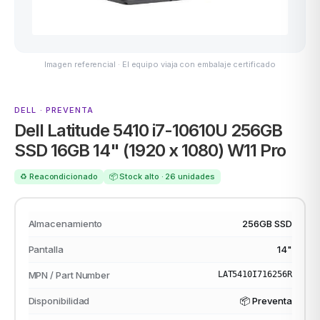
Imagen referencial · El equipo viaja con embalaje certificado
ASUS
DELL · PREVENTA
Dell Latitude 5410 i7-10610U 256GB
SSD 16GB 14" (1920 x 1080) W11 Pro
♻️ Reacondicionado
📦 Stock alto · 26 unidades
ACER
Almacenamiento
256GB SSD
Pantalla
14"
MPN / Part Number
LAT5410I716256R
Disponibilidad
📦 Preventa