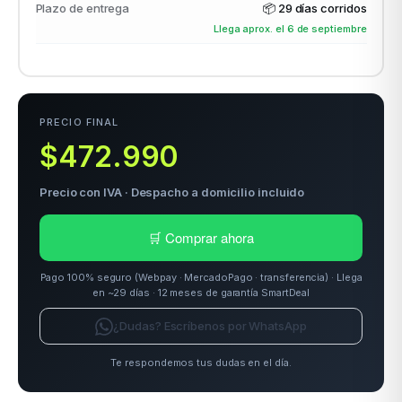
Plazo de entrega
📦
29 días corridos
Llega aprox. el 6 de septiembre
odos →
PRECIO FINAL
$472.990
Precio con IVA · Despacho a domicilio incluido
🛒 Comprar ahora
Pago 100% seguro (Webpay · MercadoPago · transferencia) · Llega
en ~29 días · 12 meses de garantía SmartDeal
¿Dudas? Escríbenos por WhatsApp
Te respondemos tus dudas en el día.