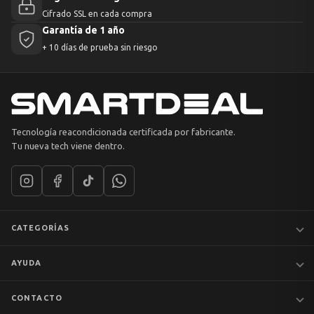
Cifrado SSL en cada compra
Garantía de 1 año
+ 10 días de prueba sin riesgo
Tecnología reacondicionada certificada por fabricante.
Tu nueva tech viene dentro.
CATEGORÍAS
Notebooks
AYUDA
MacBook
iPhones
Preguntas frecuentes
CONTACTO
Tablets
Garantía y devoluciones