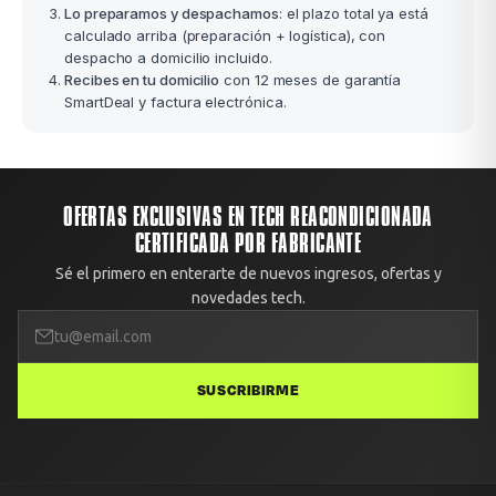
Lo preparamos y despachamos
: el plazo total ya está
calculado arriba (preparación + logística), con
despacho a domicilio incluido.
Recibes en tu domicilio
con 12 meses de garantía
SmartDeal y factura electrónica.
OFERTAS EXCLUSIVAS EN TECH REACONDICIONADA
CERTIFICADA POR FABRICANTE
Sé el primero en enterarte de nuevos ingresos, ofertas y
novedades tech.
SUSCRIBIRME