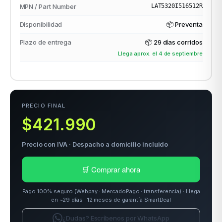
MPN / Part Number
LAT5320I516512R
Disponibilidad
📦 Preventa
odos →
Plazo de entrega
📦
29 días corridos
Llega aprox. el 4 de septiembre
PRECIO FINAL
$421.990
Precio con IVA · Despacho a domicilio incluido
🛒 Comprar ahora
Pago 100% seguro (Webpay · MercadoPago · transferencia) · Llega
en ~29 días · 12 meses de garantía SmartDeal
¿Dudas? Escríbenos por WhatsApp