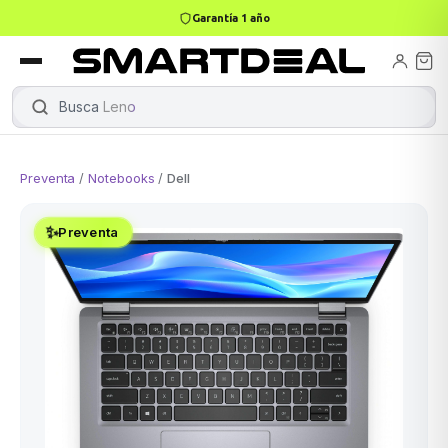
Garantía 1 año
books
Books
ktops
lets
Busca
Lenovo
|
Preventa
/
Notebooks
/
Dell
Gamer
MacBook Air
Mini PC
✨
Preventa
odos →
odos →
Apple
odos →