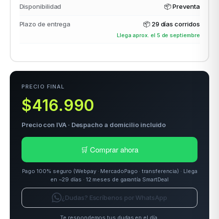
Disponibilidad
📦 Preventa
Plazo de entrega
📦
29 días corridos
Llega aprox. el 5 de septiembre
PRECIO FINAL
$416.990
Precio con IVA · Despacho a domicilio incluido
🛒 Comprar ahora
Pago 100% seguro (Webpay · MercadoPago · transferencia) · Llega
en ~29 días · 12 meses de garantía SmartDeal
¿Dudas? Escríbenos por WhatsApp
Te respondemos tus dudas en el día.