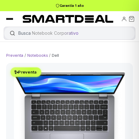
Garantía 1 año
books
ktops
k Air
Busca
Notebook Corporativo
|
Preventa
/
Notebooks
/
Dell
Gamer
Mini PC
✨
Preventa
Apple
odos →
ASUS