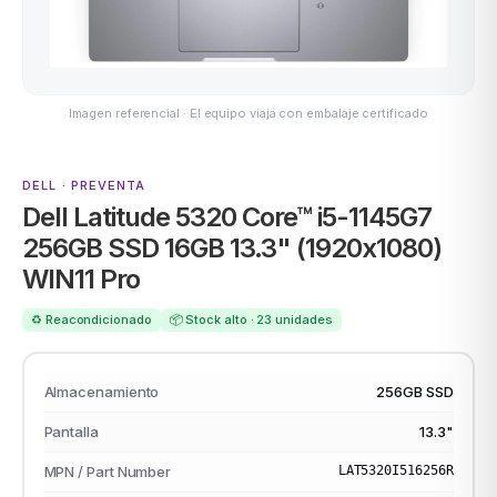
ACER
Imagen referencial · El equipo viaja con embalaje certificado
odos →
DELL · PREVENTA
Dell Latitude 5320 Core™ i5-1145G7
256GB SSD 16GB 13.3" (1920x1080)
WIN11 Pro
♻️ Reacondicionado
📦 Stock alto · 23 unidades
Almacenamiento
256GB SSD
Pantalla
13.3"
MPN / Part Number
LAT5320I516256R