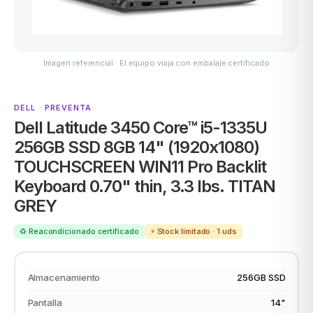
Imagen referencial · El equipo viaja con embalaje certificado
MSI
DELL · PREVENTA
Dell Latitude 3450 Core™ i5-1335U
256GB SSD 8GB 14" (1920x1080)
TOUCHSCREEN WIN11 Pro Backlit
Keyboard 0.70" thin, 3.3 lbs. TITAN
ACER
GREY
♻️ Reacondicionado certificado
⚡ Stock limitado · 1 uds
Almacenamiento
256GB SSD
Pantalla
14"