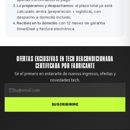
Lo preparamos y despachamos
: el plazo total ya está
calculado arriba (preparación + logística), con
despacho a domicilio incluido.
Recibes en tu domicilio
con 12 meses de garantía
SmartDeal y factura electrónica.
OFERTAS EXCLUSIVAS EN TECH REACONDICIONADA
CERTIFICADA POR FABRICANTE
Sé el primero en enterarte de nuevos ingresos, ofertas y
novedades tech.
SUSCRIBIRME