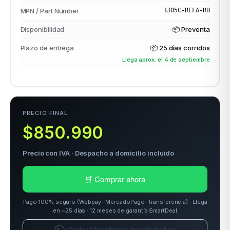
MPN / Part Number
1J05C-REFA-RB
Disponibilidad
📦 Preventa
odos →
Plazo de entrega
📦
25 días corridos
Llega aprox. el 4 de septiembre
PRECIO FINAL
$850.990
Precio con IVA · Despacho a domicilio incluido
🛒 Comprar ahora
Pago 100% seguro (Webpay · MercadoPago · transferencia) · Llega
en ~25 días · 12 meses de garantía SmartDeal
¿Dudas? Escríbenos por WhatsApp