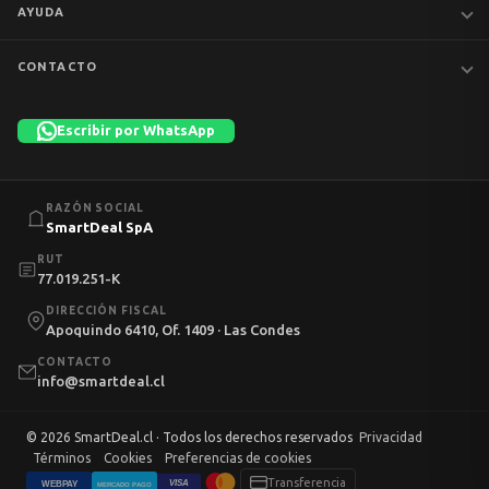
AYUDA
MacBook
iPhones
Preguntas frecuentes
CONTACTO
Tablets
Garantía y devoluciones
Av. Apoquindo 6410, Of. 1409
📦 Preventa
Despacho y envíos
Las Condes, Santiago
Escribir por WhatsApp
Liquidación
Términos y condiciones
+56 9 7753 1523
💼 Empresas
Política de privacidad
Lun–Vie 11:00–13:00 · 14:00–18:30 · Sáb 10:00–13:00
info@smartdeal.cl
Política de cookies
RAZÓN SOCIAL
Mi cuenta
SmartDeal SpA
RUT
77.019.251-K
DIRECCIÓN FISCAL
Apoquindo 6410, Of. 1409 · Las Condes
CONTACTO
info@smartdeal.cl
© 2026 SmartDeal.cl · Todos los derechos reservados
Privacidad
Términos
Cookies
Preferencias de cookies
Transferencia
VISA
WEBPAY
MERCADO PAGO