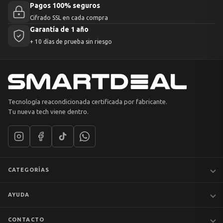
Pagos 100% seguros
Cifrado SSL en cada compra
Garantía de 1 año
+ 10 días de prueba sin riesgo
Tecnología reacondicionada certificada por fabricante.
Tu nueva tech viene dentro.
CATEGORÍAS
Notebooks
AYUDA
MacBook
iPhones
Preguntas frecuentes
CONTACTO