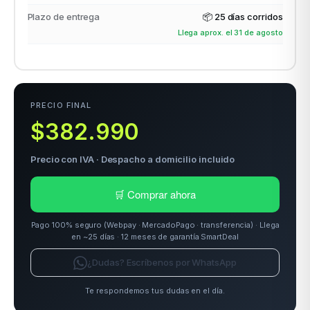
Plazo de entrega
📦
25 días corridos
Llega aprox. el 31 de agosto
odos →
PRECIO FINAL
$382.990
Precio con IVA · Despacho a domicilio incluido
🛒 Comprar ahora
Pago 100% seguro (Webpay · MercadoPago · transferencia) · Llega
en ~25 días · 12 meses de garantía SmartDeal
¿Dudas? Escríbenos por WhatsApp
Te respondemos tus dudas en el día.