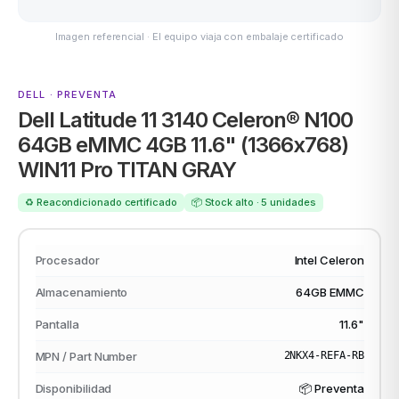
Imagen referencial · El equipo viaja con embalaje certificado
ASUS
DELL · PREVENTA
Dell Latitude 11 3140 Celeron® N100
64GB eMMC 4GB 11.6" (1366x768)
WIN11 Pro TITAN GRAY
♻️ Reacondicionado certificado
📦 Stock alto · 5 unidades
ACER
Procesador
Intel Celeron
Almacenamiento
64GB EMMC
Pantalla
11.6"
MPN / Part Number
2NKX4-REFA-RB
Disponibilidad
📦 Preventa