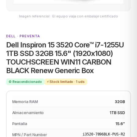
Imagen referencial · El equipo viaja con embalaje certificado
MSI
DELL · PREVENTA
Dell Inspiron 15 3520 Core™ i7-1255U
1TB SSD 32GB 15.6" (1920x1080)
TOUCHSCREEN WIN11 CARBON
BLACK Renew Generic Box
♻️ Reacondicionado
⚡ Stock limitado · 1 uds
ACER
Memoria RAM
32GB
Almacenamiento
1TB SSD
Pantalla
15.6"
MPN / Part Number
i3520-7896BLK-PUS-R2