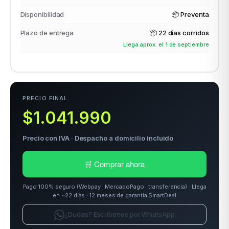
Disponibilidad
📦 Preventa
Plazo de entrega
📦
22 días corridos
odos →
Llega aprox. el 1 de septiembre
PRECIO FINAL
$1.041.990
Precio con IVA · Despacho a domicilio incluido
🛒 Comprar ahora
Pago 100% seguro (Webpay · MercadoPago · transferencia) · Llega
en ~22 días · 12 meses de garantía SmartDeal
¿Dudas? Escríbenos por WhatsApp