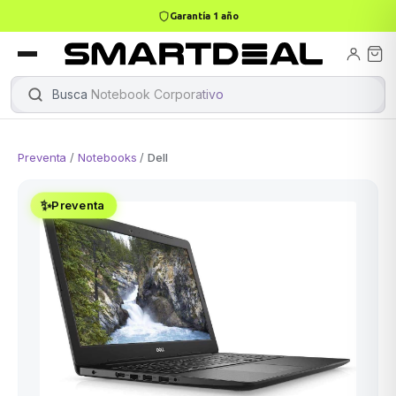
Garantía 1 año
books
Books
ktops
lets
Busca
Notebook Corporativ
|
Preventa
/
Notebooks
/
Dell
Gamer
MacBook Air
Mini PC
✨
Preventa
odos →
odos →
Apple
odos →