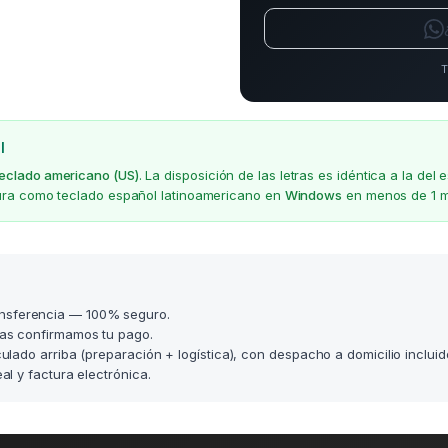
T
l
teclado americano (US)
. La disposición de las letras es idéntica a la d
gura como teclado español latinoamericano en
Windows
en menos de 1 m
nsferencia — 100% seguro.
as confirmamos tu pago.
lculado arriba (preparación + logística), con despacho a domicilio incluid
l y factura electrónica.