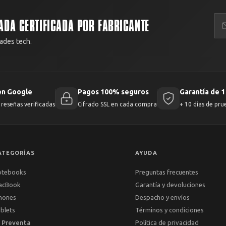
ADA CERTIFICADA POR FABRICANTE
ades tech.
en Google
Pagos 100% seguros
Garantía de 1
reseñas verificadas
Cifrado SSL en cada compra
+ 10 días de pru
ATEGORÍAS
AYUDA
otebooks
Preguntas frecuentes
acBook
Garantía y devoluciones
hones
Despacho y envíos
blets
Términos y condiciones
 Preventa
Política de privacidad