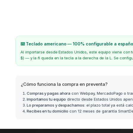
⌨️ Teclado americano — 100% configurable a españo
Al importarse desde Estados Unidos, este equipo viene con
$) — y la
ñ
queda en la tecla a la derecha de la L. Se confi
¿Cómo funciona la compra en preventa?
Compras y pagas ahora
con Webpay, MercadoPago o tra
Importamos tu equipo
directo desde Estados Unidos apen
Lo preparamos y despachamos
: el plazo total ya está ca
Recibes en tu domicilio
con 12 meses de garantía SmartDea