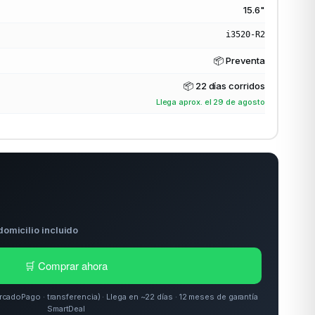
15.6"
i3520-R2
📦 Preventa
📦
22 días corridos
Llega aprox. el 29 de agosto
domicilio incluido
🛒 Comprar ahora
doPago · transferencia) · Llega en ~22 días · 12 meses de garantía
SmartDeal