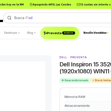
cibe hoy en la RM
·
Apoquindo 6410, Las Condes
·
12 cuotas sin interés
Busca
iPad
Desktops
Blog
Recién Vendidos
✨
Preventa
NUEVO
DELL · PREVENTA
Dell Inspiron 15 35
(1920x1080) WIN1
♻️ Reacondicionado
⚡ Stock limita
Memoria RAM
Almacenamiento