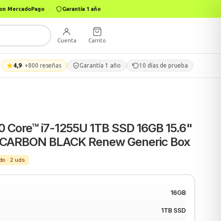
 con MercadoPago
·
Garantía 1 año
Cuenta
Carrito
4,9
· +800 reseñas
Garantía 1 año
10 días de prueba
20 Core™ i7-1255U 1TB SSD 16GB 15.6"
1 CARBON BLACK Renew Generic Box
do · 2 uds
16GB
1TB SSD