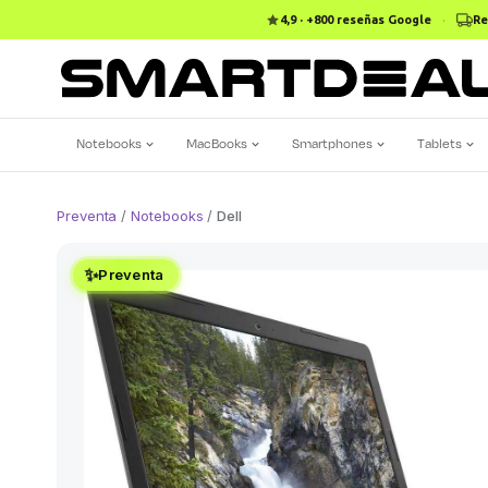
4,9 · +800 reseñas Google
·
Re
Notebooks
MacBooks
Smartphones
Tablets
Preventa
/
Notebooks
/
Dell
✨
Preventa