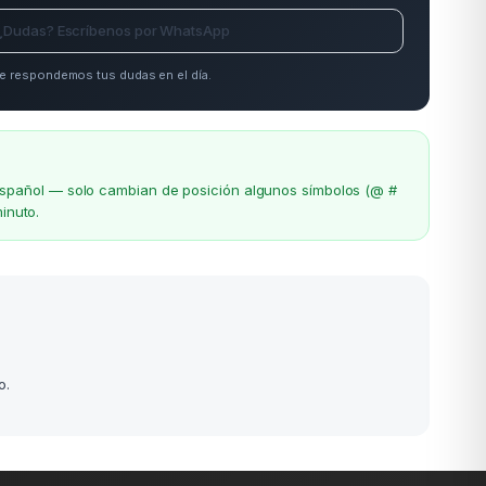
¿Dudas? Escríbenos por WhatsApp
e respondemos tus dudas en el día.
el español — solo cambian de posición algunos símbolos (@ #
inuto.
o.