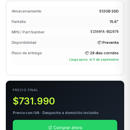
Almacenamiento
512GB SSD
Pantalla
15.6"
odos →
MPN / Part Number
E1504FA-BQ2876
Disponibilidad
📦 Preventa
Plazo de entrega
📦
29 días corridos
Llega aprox. el 5 de septiembre
PRECIO FINAL
$731.990
Precio con IVA · Despacho a domicilio incluido
🛒 Comprar ahora