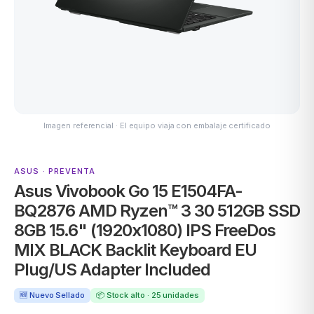
ASUS
Imagen referencial · El equipo viaja con embalaje certificado
ASUS · PREVENTA
Asus Vivobook Go 15 E1504FA-
ACER
BQ2876 AMD Ryzen™ 3 30 512GB SSD
8GB 15.6" (1920x1080) IPS FreeDos
MIX BLACK Backlit Keyboard EU
Plug/US Adapter Included
🆕 Nuevo Sellado
📦 Stock alto · 25 unidades