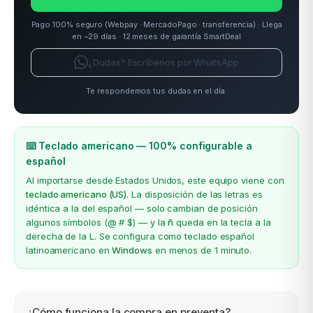
Pago 100% seguro (Webpay · MercadoPago · transferencia) · Llega
en ~29 días · 12 meses de garantía SmartDeal
¿Dudas? Escríbenos por WhatsApp
Te respondemos tus dudas en el día.
⌨️ Teclado americano — 100% configurable a
español
Al importarse desde Estados Unidos, este equipo viene con
teclado americano (US)
. La disposición de las letras es
idéntica a la del español — solo cambian de posición
algunos símbolos (@ # $) — y la
ñ
queda en la tecla a la
derecha de la L. Se configura como teclado español
latinoamericano en
Windows
en menos de 1 minuto.
¿Cómo funciona la compra en preventa?