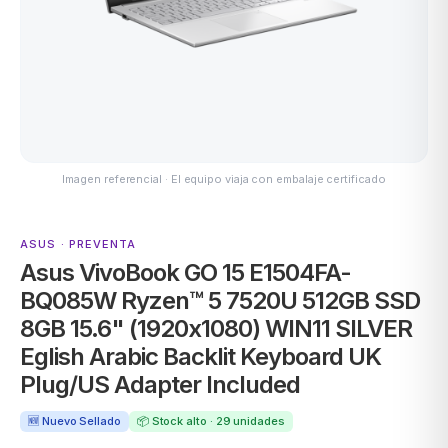
ASUS
Imagen referencial · El equipo viaja con embalaje certificado
ASUS · PREVENTA
Asus VivoBook GO 15 E1504FA-
ACER
BQ085W Ryzen™ 5 7520U 512GB SSD
8GB 15.6" (1920x1080) WIN11 SILVER
Eglish Arabic Backlit Keyboard UK
Plug/US Adapter Included
🆕 Nuevo Sellado
📦 Stock alto · 29 unidades