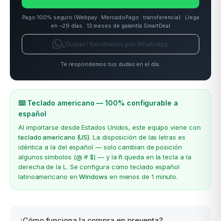
Pago 100% seguro (Webpay · MercadoPago · transferencia) · Llega
en ~29 días · 12 meses de garantía SmartDeal
¿Dudas? Escríbenos por WhatsApp
Te respondemos tus dudas en el día.
⌨️ Teclado americano — 100% configurable a
español
Al importarse desde Estados Unidos, este equipo viene con
teclado americano (US)
. La disposición de las letras es
idéntica a la del español — solo cambian de posición
algunos símbolos (@ # $) — y la
ñ
queda en la tecla a la
derecha de la L. Se configura como teclado español
latinoamericano en
Windows
en menos de 1 minuto.
¿Cómo funciona la compra en preventa?