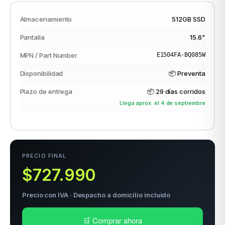
Almacenamiento
512GB SSD
Pantalla
15.6"
odos →
MPN / Part Number
E1504FA-BQ085W
Disponibilidad
📦 Preventa
Plazo de entrega
📦
29 días corridos
Llega aprox. el 4 de septiembre
PRECIO FINAL
$727.990
Precio con IVA · Despacho a domicilio incluido
🛒 Comprar ahora