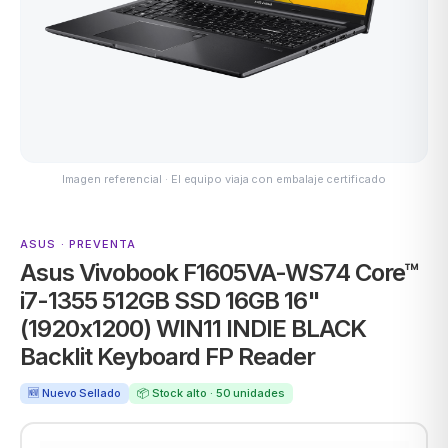
MSI
Imagen referencial · El equipo viaja con embalaje certificado
ASUS · PREVENTA
Asus Vivobook F1605VA-WS74 Core™
ACER
i7-1355 512GB SSD 16GB 16"
(1920x1200) WIN11 INDIE BLACK
Backlit Keyboard FP Reader
🆕 Nuevo Sellado
📦 Stock alto · 50 unidades