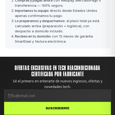
Compras y pagas ahora
con Webpay, MercadoPago o
transferencia — 100% seguro.
Importamos tu equipo
directo desde Estados Unidos
apenas confirmamos tu pago.
Lo preparamos y despachamos
: el plazo total ya está
calculado arriba (preparación + logística), con
despacho a domicilio incluido.
Recibes en tu domicilio
con 12 meses de garantía
SmartDeal y factura electrónica.
OFERTAS EXCLUSIVAS EN TECH REACONDICIONADA
CERTIFICADA POR FABRICANTE
Sé el primero en enterarte de nuevos ingresos, ofertas y
novedades tech.
SUSCRIBIRME