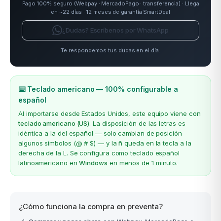
Pago 100% seguro (Webpay · MercadoPago · transferencia) · Llega
en ~22 días · 12 meses de garantía SmartDeal
¿Dudas? Escríbenos por WhatsApp
Te respondemos tus dudas en el día.
⌨️ Teclado americano — 100% configurable a
español
Al importarse desde Estados Unidos, este equipo viene con
teclado americano (US)
. La disposición de las letras es
idéntica a la del español — solo cambian de posición
algunos símbolos (@ # $) — y la
ñ
queda en la tecla a la
derecha de la L. Se configura como teclado español
latinoamericano en
Windows
en menos de 1 minuto.
¿Cómo funciona la compra en preventa?