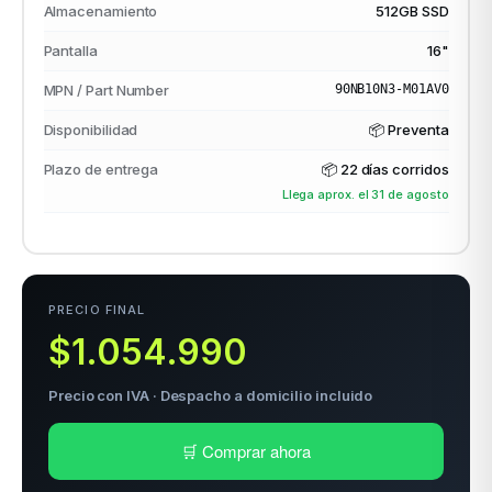
Almacenamiento
512GB SSD
Pantalla
16"
odos →
MPN / Part Number
90NB10N3-M01AV0
Disponibilidad
📦 Preventa
Plazo de entrega
📦
22 días corridos
Llega aprox. el 31 de agosto
PRECIO FINAL
$1.054.990
Precio con IVA · Despacho a domicilio incluido
🛒 Comprar ahora