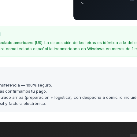
T
l
teclado americano (US)
. La disposición de las letras es idéntica a la d
gura como teclado español latinoamericano en
Windows
en menos de 1 m
nsferencia — 100% seguro.
as confirmamos tu pago.
lculado arriba (preparación + logística), con despacho a domicilio incluid
l y factura electrónica.