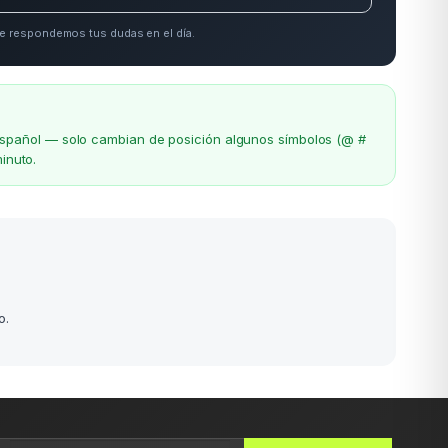
e respondemos tus dudas en el día.
el español — solo cambian de posición algunos símbolos (@ #
inuto.
o.