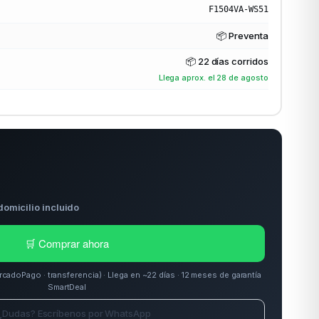
F1504VA-WS51
📦 Preventa
📦
22 días corridos
Llega aprox. el 28 de agosto
domicilio incluido
🛒 Comprar ahora
doPago · transferencia) · Llega en ~22 días · 12 meses de garantía
SmartDeal
¿Dudas? Escríbenos por WhatsApp