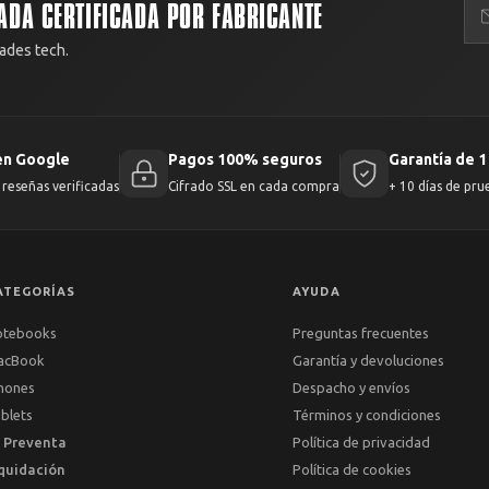
ADA CERTIFICADA POR FABRICANTE
ades tech.
en Google
Pagos 100% seguros
Garantía de 1
reseñas verificadas
Cifrado SSL en cada compra
+ 10 días de pru
ATEGORÍAS
AYUDA
otebooks
Preguntas frecuentes
acBook
Garantía y devoluciones
hones
Despacho y envíos
blets
Términos y condiciones
 Preventa
Política de privacidad
quidación
Política de cookies