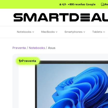
4,9 · +800 reseñas Google
·
Re
Notebooks
MacBooks
Smartphones
Tablets
Preventa
/
Notebooks
/
Asus
✨
Preventa