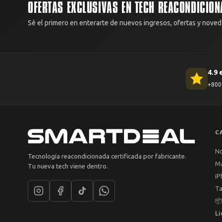
OFERTAS EXCLUSIVAS EN TECH REACONDICION
Sé el primero en enterarte de nuevos ingresos, ofertas y noved
4.9 
+800 
C
N
Tecnología reacondicionada certificada por fabricante.
M
Tu nueva tech viene dentro.
iP
Ta

Li