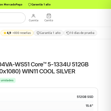
 con MercadoPago
·
Garantía 1 año
Cuenta
Carrito
4,9
· +800 reseñas
Garantía 1 año
10 días de prueba
504VA-WS51 Core™ 5-1334U 512GB
20x1080) WIN11 COOL SILVER
10 unidades
512GB SSD
15.6"