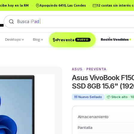
cibe hoy en la RM
·
Apoquindo 6410, Las Condes
·
12 cuotas sin interés
Busca
iPad
Desktops
Blog
Recién Vendidos
✨
Preventa
NUEVO
ASUS · PREVENTA
Asus VivoBook F1
SSD 8GB 15.6" (19
🆕 Nuevo Sellado
📦 Stock alto · 
Almacenamiento
Pantalla