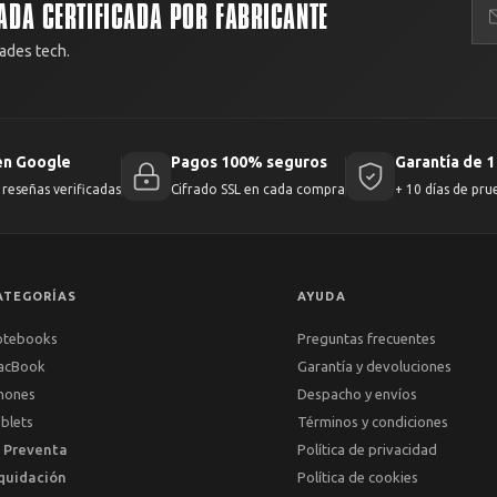
ADA CERTIFICADA POR FABRICANTE
ades tech.
en Google
Pagos 100% seguros
Garantía de 1
reseñas verificadas
Cifrado SSL en cada compra
+ 10 días de pru
ATEGORÍAS
AYUDA
otebooks
Preguntas frecuentes
acBook
Garantía y devoluciones
hones
Despacho y envíos
blets
Términos y condiciones
 Preventa
Política de privacidad
quidación
Política de cookies