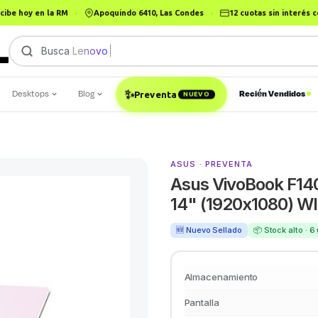
cibe hoy en la RM
·
Apoquindo 6410, Las Condes
·
12 cuotas sin interés
Busca
Lenovo Leg
Desktops
Blog
Recién Vendidos
✨
Preventa
NUEVO
ASUS · PREVENTA
Asus VivoBook F14
14" (1920x1080) 
🆕 Nuevo Sellado
📦 Stock alto · 
Almacenamiento
Pantalla