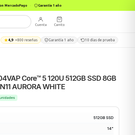
 con MercadoPago
·
Garantía 1 año
Cuenta
Carrito
4,9
· +800 reseñas
Garantía 1 año
10 días de prueba
04VAP Core™ 5 120U 512GB SSD 8GB
WIN11 AURORA WHITE
6 unidades
512GB SSD
14"