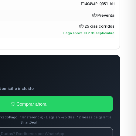
F1404VAP-QB51-WH
📦 Preventa
📦
25 días corridos
Llega aprox. el 2 de septiembre
domicilio incluido
🛒 Comprar ahora
doPago · transferencia) · Llega en ~25 días · 12 meses de garantía
SmartDeal
¿Dudas? Escríbenos por WhatsApp