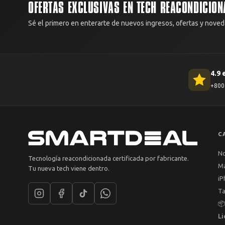
OFERTAS EXCLUSIVAS EN TECH REACONDICION
Sé el primero en enterarte de nuevos ingresos, ofertas y noved
4.9 
+800 
C
N
Tecnología reacondicionada certificada por fabricante.
M
Tu nueva tech viene dentro.
iP
Ta

Li