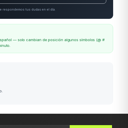
e respondemos tus dudas en el día.
el español — solo cambian de posición algunos símbolos (@ #
inuto.
o.