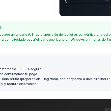
T
l
teclado americano (US)
. La disposición de las letras es idéntica a la d
gura como teclado español latinoamericano en
Windows
en menos de 1 m
nsferencia — 100% seguro.
as confirmamos tu pago.
lculado arriba (preparación + logística), con despacho a domicilio incluid
l y factura electrónica.