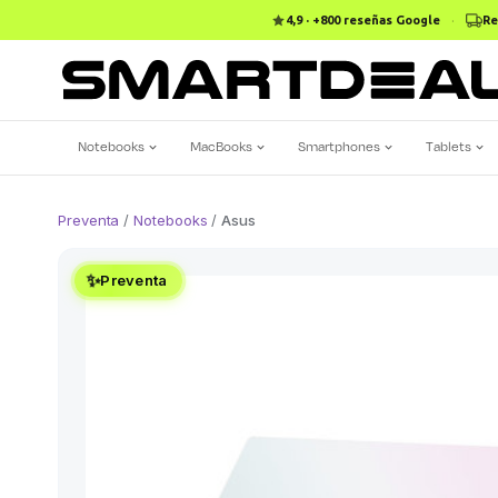
4,9 · +800 reseñas Google
·
Re
Notebooks
MacBooks
Smartphones
Tablets
Preventa
/
Notebooks
/
Asus
✨
Preventa