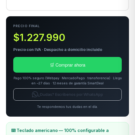
odos →
PRECIO FINAL
$1.227.990
Precio con IVA · Despacho a domicilio incluido
🛒 Comprar ahora
Pago 100% seguro (Webpay · MercadoPago · transferencia) · Llega
en ~27 días · 12 meses de garantía SmartDeal
¿Dudas? Escríbenos por WhatsApp
Te respondemos tus dudas en el día.
⌨️ Teclado americano — 100% configurable a