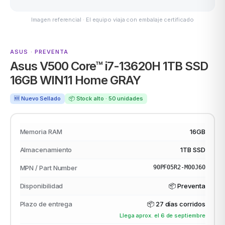
Imagen referencial · El equipo viaja con embalaje certificado
MSI
ASUS · PREVENTA
Asus V500 Core™ i7-13620H 1TB SSD
16GB WIN11 Home GRAY
🆕 Nuevo Sellado
📦 Stock alto · 50 unidades
Memoria RAM
16GB
ACER
Almacenamiento
1TB SSD
MPN / Part Number
90PF05R2-M00J60
Disponibilidad
📦 Preventa
Plazo de entrega
📦
27 días corridos
Llega aprox. el 6 de septiembre