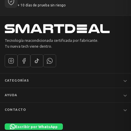
+ 10 días de prueba sin riesgo
Tecnología reacondicionada certificada por fabricante.
Tu nueva tech viene dentro.
CATEGORÍAS
Notebooks
AYUDA
MacBook
iPhones
Preguntas frecuentes
CONTACTO
Tablets
Garantía y devoluciones
Av. Apoquindo 6410, Of. 1409
📦 Preventa
Despacho y envíos
Las Condes, Santiago
Escribir por WhatsApp
Liquidación
Términos y condiciones
+56 9 7753 1523