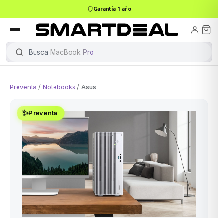
Garantía 1 año
books
Books
ktops
lets
Busca
MacBook Pro
|
Preventa
/
Notebooks
/
Asus
Gamer
MacBook Air
Mini PC
✨
Preventa
odos →
odos →
Apple
odos →