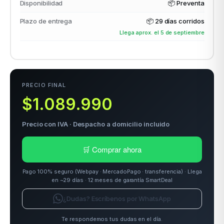
Disponibilidad
📦 Preventa
Plazo de entrega
📦
29 días corridos
Llega aprox. el 5 de septiembre
odos →
PRECIO FINAL
$1.089.990
Precio con IVA · Despacho a domicilio incluido
🛒 Comprar ahora
Pago 100% seguro (Webpay · MercadoPago · transferencia) · Llega
en ~29 días · 12 meses de garantía SmartDeal
¿Dudas? Escríbenos por WhatsApp
Te respondemos tus dudas en el día.