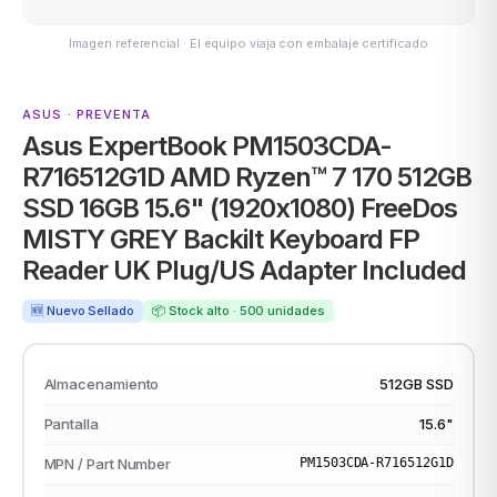
Imagen referencial · El equipo viaja con embalaje certificado
ASUS
ASUS · PREVENTA
Asus ExpertBook PM1503CDA-
R716512G1D AMD Ryzen™ 7 170 512GB
SSD 16GB 15.6" (1920x1080) FreeDos
MISTY GREY Backilt Keyboard FP
Reader UK Plug/US Adapter Included
ACER
🆕 Nuevo Sellado
📦 Stock alto · 500 unidades
Almacenamiento
512GB SSD
Pantalla
15.6"
MPN / Part Number
PM1503CDA-R716512G1D