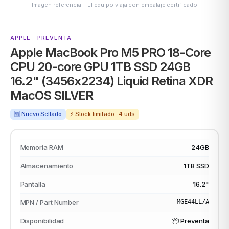
Imagen referencial · El equipo viaja con embalaje certificado
APPLE · PREVENTA
ASUS
Apple MacBook Pro M5 PRO 18-Core
CPU 20-core GPU 1TB SSD 24GB
16.2" (3456x2234) Liquid Retina XDR
MacOS SILVER
🆕 Nuevo Sellado
⚡ Stock limitado · 4 uds
ACER
Memoria RAM
24GB
Almacenamiento
1TB SSD
Pantalla
16.2"
MPN / Part Number
MGE44LL/A
Disponibilidad
📦 Preventa