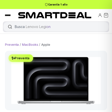
Garantía 1 año
books
Books
ktops
lets
Busca
Lenovo Legion
|
Preventa
/
MacBooks
/
Apple
Gamer
MacBook Air
Mini PC
✨
Preventa
odos →
odos →
Apple
odos →