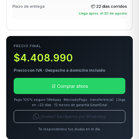
Plazo de entrega
📦
22 días corridos
Llega aprox. el 30 de agosto
odos →
PRECIO FINAL
$4.408.990
Precio con IVA · Despacho a domicilio incluido
🛒 Comprar ahora
Pago 100% seguro (Webpay · MercadoPago · transferencia) · Llega
en ~22 días · 12 meses de garantía SmartDeal
¿Dudas? Escríbenos por WhatsApp
Te respondemos tus dudas en el día.