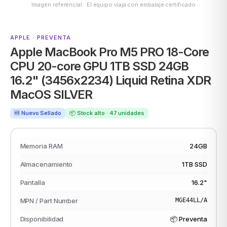
Imagen referencial · El equipo viaja con embalaje certificado
APPLE · PREVENTA
MSI
Apple MacBook Pro M5 PRO 18-Core
CPU 20-core GPU 1TB SSD 24GB
16.2" (3456x2234) Liquid Retina XDR
MacOS SILVER
🆕 Nuevo Sellado
📦 Stock alto · 47 unidades
ACER
Memoria RAM
24GB
Almacenamiento
1TB SSD
Pantalla
16.2"
MPN / Part Number
MGE44LL/A
Disponibilidad
📦 Preventa