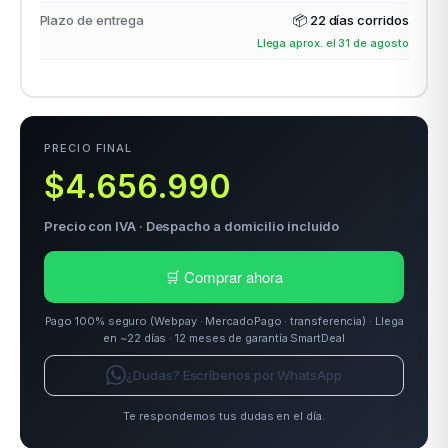
Plazo de entrega
📦
22 días corridos
Llega aprox. el 31 de agosto
odos →
PRECIO FINAL
$4.656.990
Precio con IVA · Despacho a domicilio incluido
🛒 Comprar ahora
Pago 100% seguro (Webpay · MercadoPago · transferencia) · Llega
en ~22 días · 12 meses de garantía SmartDeal
¿Dudas? Escríbenos por WhatsApp
Te respondemos tus dudas en el día.