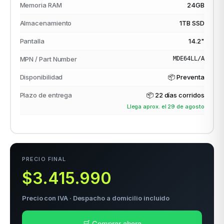
Memoria RAM
24GB
Almacenamiento
1TB SSD
odos →
Pantalla
14.2"
MPN / Part Number
MDE64LL/A
Disponibilidad
📦 Preventa
Plazo de entrega
📦
22 días corridos
Llega aprox. el 29 de agosto
PRECIO FINAL
$3.415.990
Precio con IVA · Despacho a domicilio incluido
🛒 Comprar ahora