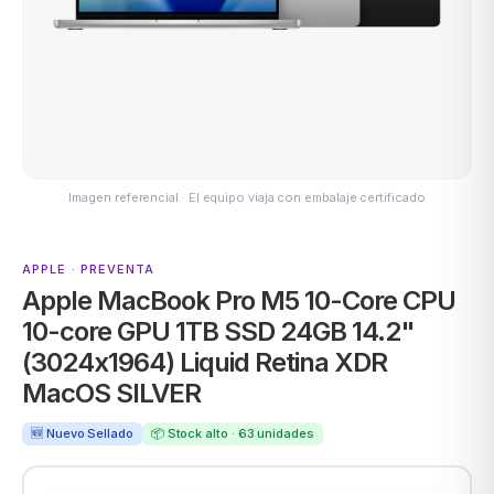
ASUS
Imagen referencial · El equipo viaja con embalaje certificado
APPLE · PREVENTA
Apple MacBook Pro M5 10-Core CPU
ACER
10-core GPU 1TB SSD 24GB 14.2"
(3024x1964) Liquid Retina XDR
MacOS SILVER
🆕 Nuevo Sellado
📦 Stock alto · 63 unidades