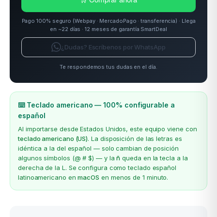
Pago 100% seguro (Webpay · MercadoPago · transferencia) · Llega
en ~22 días · 12 meses de garantía SmartDeal
¿Dudas? Escríbenos por WhatsApp
Te respondemos tus dudas en el día.
⌨️ Teclado americano — 100% configurable a
español
Al importarse desde Estados Unidos, este equipo viene con
teclado americano (US)
. La disposición de las letras es
idéntica a la del español — solo cambian de posición
algunos símbolos (@ # $) — y la
ñ
queda en la tecla a la
derecha de la L. Se configura como teclado español
latinoamericano en
macOS
en menos de 1 minuto.