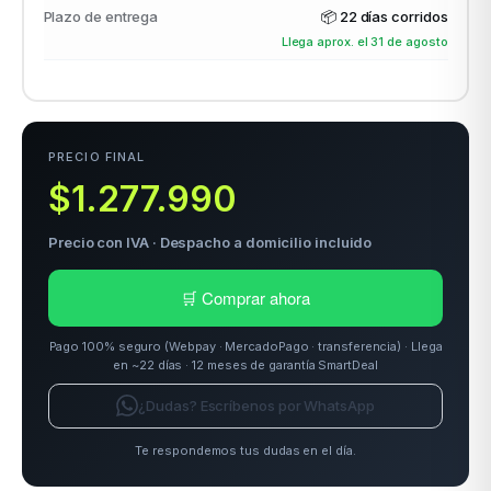
Plazo de entrega
📦
22 días corridos
Llega aprox. el 31 de agosto
odos →
PRECIO FINAL
$1.277.990
Precio con IVA · Despacho a domicilio incluido
🛒 Comprar ahora
Pago 100% seguro (Webpay · MercadoPago · transferencia) · Llega
en ~22 días · 12 meses de garantía SmartDeal
¿Dudas? Escríbenos por WhatsApp
Te respondemos tus dudas en el día.