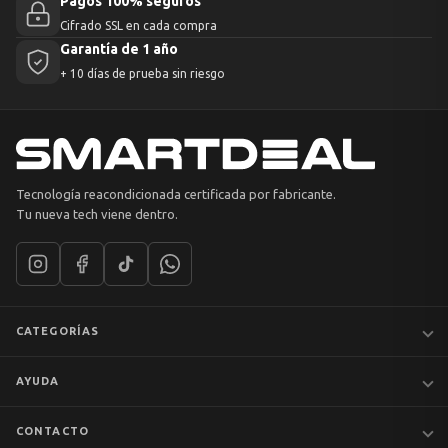
Pagos 100% seguros
Cifrado SSL en cada compra
Garantía de 1 año
+ 10 días de prueba sin riesgo
Tecnología reacondicionada certificada por fabricante.
Tu nueva tech viene dentro.
CATEGORÍAS
Notebooks
AYUDA
MacBook
iPhones
Preguntas frecuentes
CONTACTO
Tablets
Garantía y devoluciones