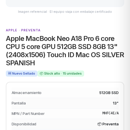
Imagen referencial · El equipo viaja con embalaje certificado
MSI
APPLE · PREVENTA
Apple MacBook Neo A18 Pro 6 core
CPU 5 core GPU 512GB SSD 8GB 13"
(2408x1506) Touch ID Mac OS SILVER
SPANISH
🆕 Nuevo Sellado
📦 Stock alto · 15 unidades
ACER
Almacenamiento
512GB SSD
Pantalla
13"
MPN / Part Number
MHFC4E/A
Disponibilidad
📦 Preventa