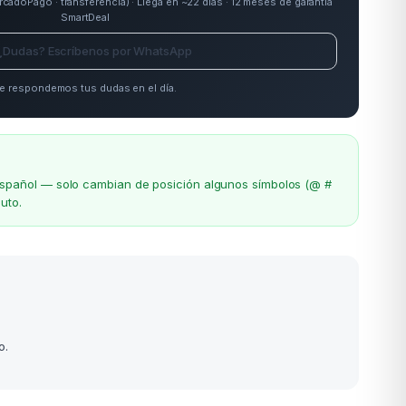
doPago · transferencia) · Llega en ~22 días · 12 meses de garantía
SmartDeal
¿Dudas? Escríbenos por WhatsApp
e respondemos tus dudas en el día.
el español — solo cambian de posición algunos símbolos (@ #
uto.
o.