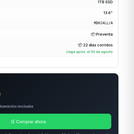
1TB SSD
13.6"
MDHJ4LL/A
📦 Preventa
📦
22 días corridos
Llega aprox. el 30 de agosto
0
domicilio incluido
🛒 Comprar ahora