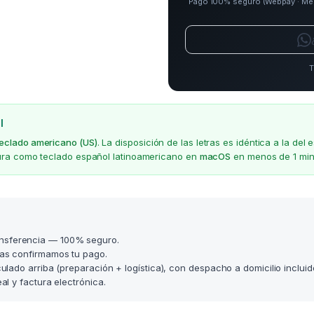
Pago 100% seguro (Webpay · Merca
T
l
teclado americano (US)
. La disposición de las letras es idéntica a la d
gura como teclado español latinoamericano en
macOS
en menos de 1 min
nsferencia — 100% seguro.
as confirmamos tu pago.
lculado arriba (preparación + logística), con despacho a domicilio incluid
l y factura electrónica.