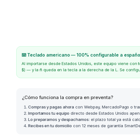
⌨️ Teclado americano — 100% configurable a españo
Al importarse desde Estados Unidos, este equipo viene con
$) — y la
ñ
queda en la tecla a la derecha de la L. Se confi
¿Cómo funciona la compra en preventa?
Compras y pagas ahora
con Webpay, MercadoPago o tra
Importamos tu equipo
directo desde Estados Unidos apen
Lo preparamos y despachamos
: el plazo total ya está ca
Recibes en tu domicilio
con 12 meses de garantía SmartDea