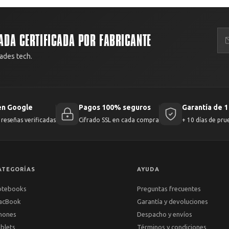
ADA CERTIFICADA POR FABRICANTE
ades tech.
en Google
Pagos 100% seguros
Garantía de 1
reseñas verificadas
Cifrado SSL en cada compra
+ 10 días de pru
ATEGORÍAS
AYUDA
otebooks
Preguntas frecuentes
acBook
Garantía y devoluciones
hones
Despacho y envíos
blets
Términos y condiciones