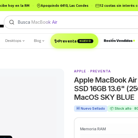
cibe hoy en la RM
·
Apoquindo 6410, Las Condes
·
12 cuotas sin interés
Busca
MacBook Air
|
✨
Desktops
Blog
Recién Vendidos
Preventa
NUEVO
APPLE · PREVENTA
Apple MacBook Air
SSD 16GB 13.6" (25
MacOS SKY BLUE
🆕 Nuevo Sellado
📦 Stock alto · 
Memoria RAM