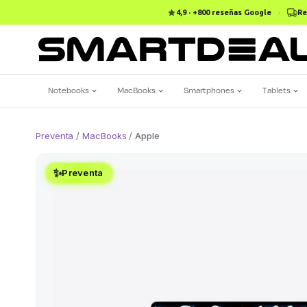
4,9 · +800 reseñas Google
·
Re
Notebooks
MacBooks
Smartphones
Tablets
Preventa
/
MacBooks
/
Apple
✨
Preventa