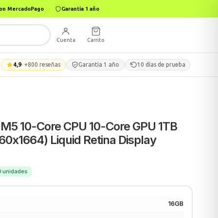
 con MercadoPago
·
Garantía 1 año
Cuenta
Carrito
4,9
· +800 reseñas
Garantía 1 año
10 días de prueba
 M5 10-Core CPU 10-Core GPU 1TB
60x1664) Liquid Retina Display
80 unidades
16GB