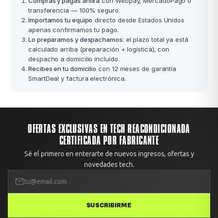
Compras y pagas ahora
con Webpay, MercadoPago o
transferencia — 100% seguro.
Importamos tu equipo
directo desde Estados Unidos
apenas confirmamos tu pago.
Lo preparamos y despachamos
: el plazo total ya está
calculado arriba (preparación + logística), con
despacho a domicilio incluido.
Recibes en tu domicilio
con 12 meses de garantía
SmartDeal y factura electrónica.
OFERTAS EXCLUSIVAS EN TECH REACONDICIONADA
CERTIFICADA POR FABRICANTE
Sé el primero en enterarte de nuevos ingresos, ofertas y
novedades tech.
SUSCRIBIRME