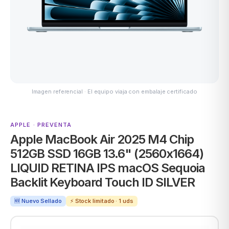
MSI
Imagen referencial · El equipo viaja con embalaje certificado
APPLE · PREVENTA
Apple MacBook Air 2025 M4 Chip
ACER
512GB SSD 16GB 13.6" (2560x1664)
LIQUID RETINA IPS macOS Sequoia
Backlit Keyboard Touch ID SILVER
🆕 Nuevo Sellado
⚡ Stock limitado · 1 uds