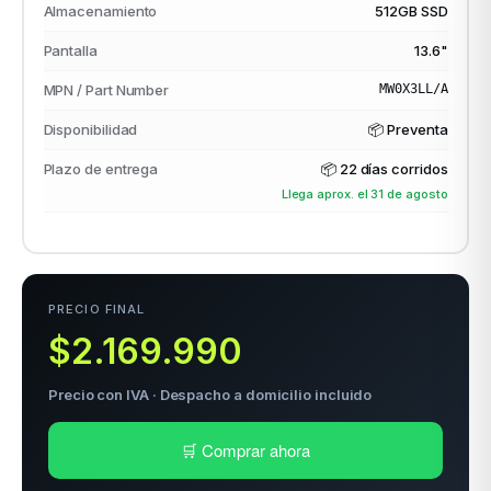
Almacenamiento
512GB SSD
Pantalla
13.6"
odos →
MPN / Part Number
MW0X3LL/A
Disponibilidad
📦 Preventa
Plazo de entrega
📦
22 días corridos
Llega aprox. el 31 de agosto
PRECIO FINAL
$2.169.990
Precio con IVA · Despacho a domicilio incluido
🛒 Comprar ahora