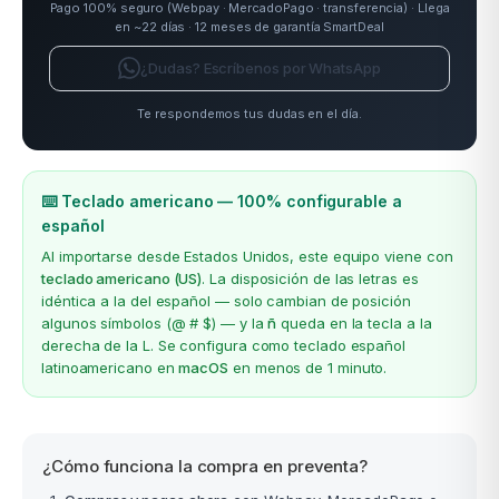
Pago 100% seguro (Webpay · MercadoPago · transferencia) · Llega
en ~22 días · 12 meses de garantía SmartDeal
¿Dudas? Escríbenos por WhatsApp
Te respondemos tus dudas en el día.
⌨️ Teclado americano — 100% configurable a
español
Al importarse desde Estados Unidos, este equipo viene con
teclado americano (US)
. La disposición de las letras es
idéntica a la del español — solo cambian de posición
algunos símbolos (@ # $) — y la
ñ
queda en la tecla a la
derecha de la L. Se configura como teclado español
latinoamericano en
macOS
en menos de 1 minuto.
¿Cómo funciona la compra en preventa?