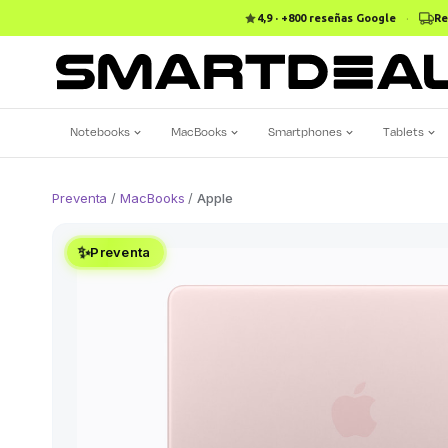
4,9 · +800 reseñas Google
·
Re
Notebooks
MacBooks
Smartphones
Tablets
Preventa
/
MacBooks
/
Apple
✨
Preventa