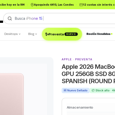
cibe hoy en la RM
·
Apoquindo 6410, Las Condes
·
12 cuotas sin interés
Busca
iPhone 15
|
Desktops
Blog
Recién Vendidos
✨
Preventa
NUEVO
APPLE · PREVENTA
Apple 2026 MacBoo
GPU 256GB SSD 8G
SPANISH (ROUND 
🆕 Nuevo Sellado
📦 Stock alto · 
Almacenamiento