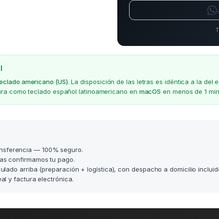
T
l
teclado americano (US)
. La disposición de las letras es idéntica a la d
gura como teclado español latinoamericano en
macOS
en menos de 1 min
nsferencia — 100% seguro.
as confirmamos tu pago.
lculado arriba (preparación + logística), con despacho a domicilio incluid
l y factura electrónica.