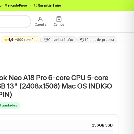
 con MercadoPago
·
Garantía 1 año
Cuenta
Carrito
4,9
· +800 reseñas
Garantía 1 año
10 días de prueba
k Neo A18 Pro 6-core CPU 5-core
B 13" (2408x1506) Mac OS INDIGO
PIN)
46 unidades
256GB SSD