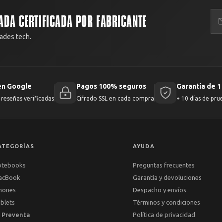
ADA CERTIFICADA POR FABRICANTE
ades tech.
en Google
Pagos 100% seguros
Garantía de 1
reseñas verificadas
Cifrado SSL en cada compra
+ 10 días de pru
ATEGORÍAS
AYUDA
otebooks
Preguntas frecuentes
acBook
Garantía y devoluciones
hones
Despacho y envíos
blets
Términos y condiciones
 Preventa
Política de privacidad