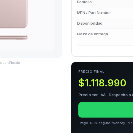
Pantalla
MPN / Part Number
Disponibilidad
Plazo de entrega
e certificado
PRECIO FINAL
$1.118.990
Precio con IVA · Despacho a 
Pago 100% seguro (Webpay · Merca