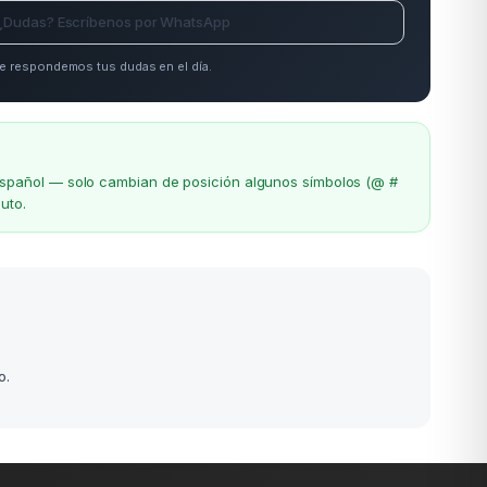
¿Dudas? Escríbenos por WhatsApp
e respondemos tus dudas en el día.
el español — solo cambian de posición algunos símbolos (@ #
uto.
o.