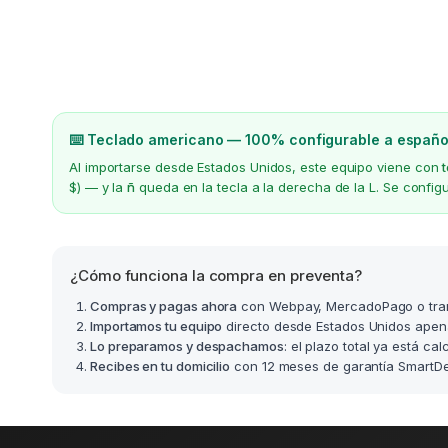
⌨️ Teclado americano — 100% configurable a españo
Al importarse desde Estados Unidos, este equipo viene con
$) — y la
ñ
queda en la tecla a la derecha de la L. Se confi
¿Cómo funciona la compra en preventa?
Compras y pagas ahora
con Webpay, MercadoPago o tra
Importamos tu equipo
directo desde Estados Unidos apen
Lo preparamos y despachamos
: el plazo total ya está ca
Recibes en tu domicilio
con 12 meses de garantía SmartDea