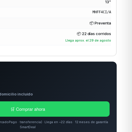
13"
MHFF4CI/A
📦 Preventa
📦
22 días corridos
Llega aprox. el 29 de agosto
domicilio incluido
🛒 Comprar ahora
doPago · transferencia) · Llega en ~22 días · 12 meses de garantía
SmartDeal