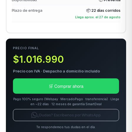
Plazo de entrega
📦
22 días corridos
Llega aprox. el 27 de agosto
odos →
PRECIO FINAL
$1.016.990
Precio con IVA · Despacho a domicilio incluido
🛒 Comprar ahora
Pago 100% seguro (Webpay · MercadoPago · transferencia) · Llega
en ~22 días · 12 meses de garantía SmartDeal
¿Dudas? Escríbenos por WhatsApp
Te respondemos tus dudas en el día.