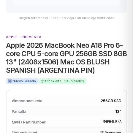
Imagen referencial · El equipo viaja con embalaje certificado
ASUS
APPLE · PREVENTA
Apple 2026 MacBook Neo A18 Pro 6-
core CPU 5-core GPU 256GB SSD 8GB
13" (2408x1506) Mac OS BLUSH
SPANISH (ARGENTINA PIN)
ACER
🆕 Nuevo Sellado
📦 Stock alto · 19 unidades
Almacenamiento
256GB SSD
Pantalla
13"
MPN / Part Number
MHFH4LE/A
Disponibilidad
📦 Preventa