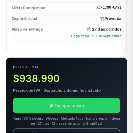
MPN / Part Number
XC-1780-UA91
Disponibilidad
📦 Preventa
odos →
Plazo de entrega
📦
27 días corridos
Llega aprox. el 3 de septiembre
PRECIO FINAL
$938.990
Precio con IVA · Despacho a domicilio incluido
🛒 Comprar ahora
Pago 100% seguro (Webpay · MercadoPago · transferencia) · Llega
en ~27 días · 12 meses de garantía SmartDeal