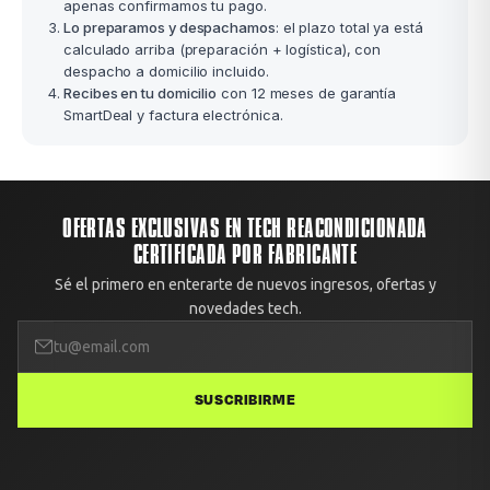
apenas confirmamos tu pago.
Lo preparamos y despachamos
: el plazo total ya está
calculado arriba (preparación + logística), con
despacho a domicilio incluido.
Recibes en tu domicilio
con 12 meses de garantía
SmartDeal y factura electrónica.
OFERTAS EXCLUSIVAS EN TECH REACONDICIONADA
CERTIFICADA POR FABRICANTE
Sé el primero en enterarte de nuevos ingresos, ofertas y
novedades tech.
SUSCRIBIRME