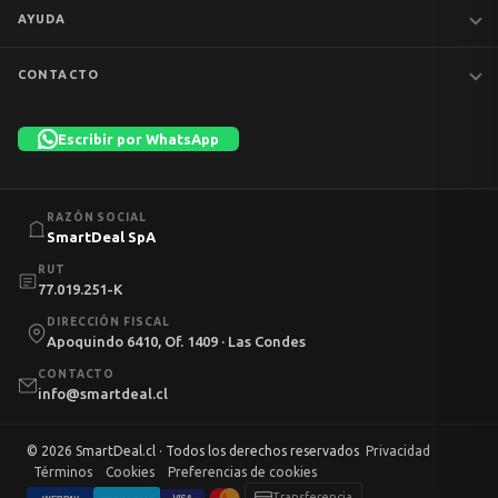
Notebooks
AYUDA
MacBook
iPhones
Preguntas frecuentes
CONTACTO
Tablets
Garantía y devoluciones
Av. Apoquindo 6410, Of. 1409
📦 Preventa
Despacho y envíos
Las Condes, Santiago
Escribir por WhatsApp
Liquidación
Términos y condiciones
+56 9 7753 1523
💼 Empresas
Política de privacidad
Lun–Vie 11:00–13:00 · 14:00–18:30 · Sáb 10:00–13:00
info@smartdeal.cl
Política de cookies
RAZÓN SOCIAL
Mi cuenta
SmartDeal SpA
RUT
77.019.251-K
DIRECCIÓN FISCAL
Apoquindo 6410, Of. 1409 · Las Condes
CONTACTO
info@smartdeal.cl
© 2026 SmartDeal.cl · Todos los derechos reservados
Privacidad
Términos
Cookies
Preferencias de cookies
Transferencia