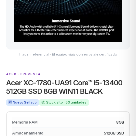
ASUS
Imagen referencial · El equipo viaja con embalaje certificado
ACER · PREVENTA
Acer XC-1780-UA91 Core™ i5-13400
ACER
512GB SSD 8GB WIN11 BLACK
🆕 Nuevo Sellado
📦 Stock alto · 50 unidades
Memoria RAM
8GB
Almacenamiento
512GB SSD