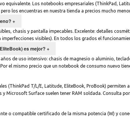
vo equivalente. Los notebooks empresariales (ThinkPad, Latit
pero los encuentras en nuestra tienda a precios mucho menor
ueno?
+
ibles, chasis y pantalla impecables. Excelente: detalles cosm
in imperfecciones visibles). En todos los grados el funcionami
EliteBook) es mejor?
+
ños de uso intensivo: chasis de magnesio o aluminio, teclado
ón. Por el mismo precio que un notebook de consumo nuevo tie
les (ThinkPad T/L/E, Latitude, EliteBook, ProBook) permiten
y Microsoft Surface suelen tener RAM soldada. Consulta por
cante o compatible certificado de la misma potencia (W) y con