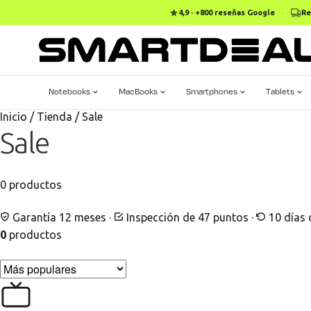
4,9 · +800 reseñas Google
·
Re
Notebooks
MacBooks
Smartphones
Tablets
Inicio
/
Tienda
/
Sale
Sale
0
productos
Garantía 12 meses
·
Inspección de 47 puntos
·
10 días 
0
productos