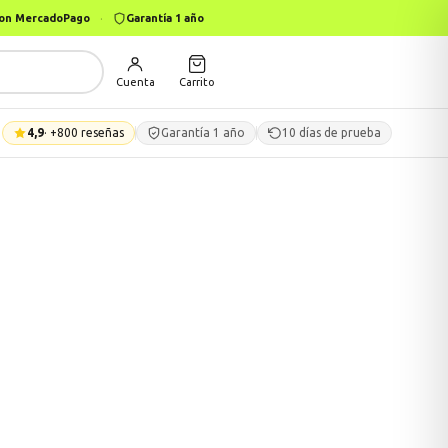
 con MercadoPago
·
Garantía 1 año
Cuenta
Carrito
4,9
· +800 reseñas
Garantía 1 año
10 días de prueba