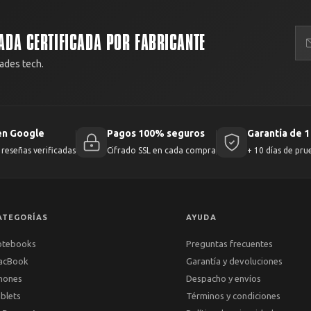
ADA CERTIFICADA POR FABRICANTE
ades tech.
en Google
Pagos 100% seguros
Garantía de 1
reseñas verificadas
Cifrado SSL en cada compra
+ 10 días de pru
ATEGORÍAS
AYUDA
otebooks
Preguntas frecuentes
acBook
Garantía y devoluciones
hones
Despacho y envíos
blets
Términos y condiciones