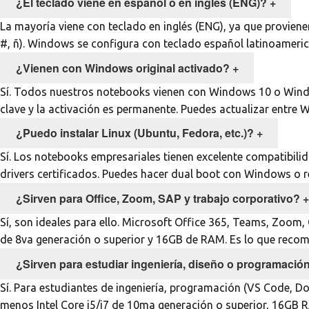
¿El teclado viene en español o en inglés (ENG)?
+
La mayoría viene con teclado en inglés (ENG), ya que provien
#, ñ). Windows se configura con teclado español latinoameric
¿Vienen con Windows original activado?
+
Sí. Todos nuestros notebooks vienen con Windows 10 o Windows
clave y la activación es permanente. Puedes actualizar entre 
¿Puedo instalar Linux (Ubuntu, Fedora, etc.)?
+
Sí. Los notebooks empresariales tienen excelente compatibili
drivers certificados. Puedes hacer dual boot con Windows o
¿Sirven para Office, Zoom, SAP y trabajo corporativo?
+
Sí, son ideales para ello. Microsoft Office 365, Teams, Zoom
de 8va generación o superior y 16GB de RAM. Es lo que reco
¿Sirven para estudiar ingeniería, diseño o programació
Sí. Para estudiantes de ingeniería, programación (VS Code, D
menos Intel Core i5/i7 de 10ma generación o superior, 16GB R