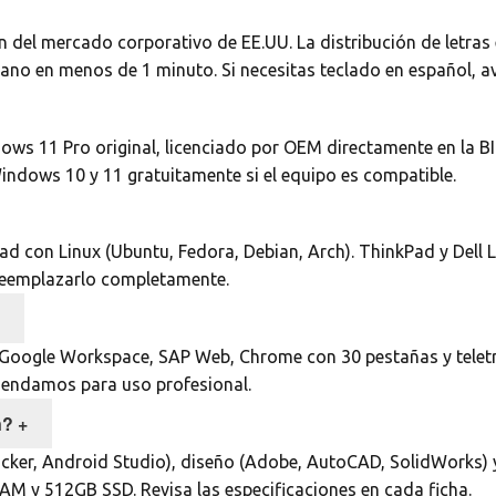
en del mercado corporativo de EE.UU. La distribución de letra
ano en menos de 1 minuto. Si necesitas teclado en español, a
 11 Pro original, licenciado por OEM directamente en la BIOS
Windows 10 y 11 gratuitamente si el equipo es compatible.
dad con Linux (Ubuntu, Fedora, Debian, Arch). ThinkPad y Del
 reemplazarlo completamente.
, Google Workspace, SAP Web, Chrome con 30 pestañas y teletr
mendamos para uso profesional.
n?
+
ocker, Android Studio), diseño (Adobe, AutoCAD, SolidWorks) 
AM y 512GB SSD. Revisa las especificaciones en cada ficha.