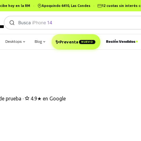
cibe hoy en la RM
·
Apoquindo 6410, Las Condes
·
12 cuotas sin interés
Busca
iPhone 14
✨
Desktops
Blog
Recién Vendidos
Preventa
NUEVO
de prueba
·
4.9★ en Google