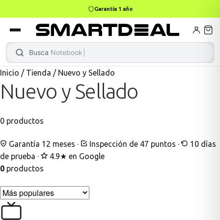
Garantía 1 año
books
Books
ktops
lets
Busca
Notebook Co
Inicio
/
Tienda
/
Nuevo y Sellado
Nuevo y Sellado
Gamer
MacBook Air
Mini PC
0
productos
odos →
odos →
Garantía 12 meses
·
Inspección de 47 puntos
·
10 días
de prueba
·
4.9★ en Google
0
productos
Apple
odos →