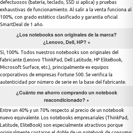
defectuosos (batería, teclado, SSD si aplica) y pruebas
exhaustivas de funcionamiento. Al salir a la venta funciona al
100%, con grado estético clasificado y garantía oficial
odos →
SmartDeal de 1 año.
¿Los notebooks son originales de la marca?
¿Lenovo, Dell, HP?
+
Sí, 100%. Todos nuestros notebooks son originales del
fabricante (Lenovo ThinkPad, Dell Latitude, HP EliteBook,
Microsoft Surface, etc.), principalmente ex equipos
corporativos de empresas Fortune 500. Se verifica la
autenticidad por número de serie en la base del fabricante.
¿Cuánto me ahorro comprando un notebook
reacondicionado?
+
Entre un 40% y un 70% respecto al precio de un notebook
nuevo equivalente. Los notebooks empresariales (ThinkPad,
Latitude, EliteBook) son especialmente atractivos porque
originalmente costaron el doble de un notebook de consumo,