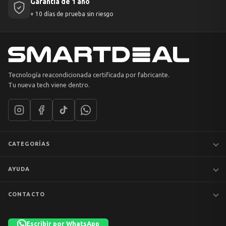
Garantía de 1 año
+ 10 días de prueba sin riesgo
Tecnología reacondicionada certificada por fabricante.
Tu nueva tech viene dentro.
CATEGORÍAS
Notebooks
AYUDA
MacBook
iPhones
Preguntas frecuentes
CONTACTO
Tablets
Garantía y devoluciones
Av. Apoquindo 6410, Of. 1409
📦 Preventa
Despacho y envíos
Las Condes, Santiago
Escribir por WhatsApp
Liquidación
Términos y condiciones