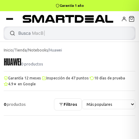
Garantía 1 año
books
Books
ktops
lets
Busca
MacBook
Inicio
/
Tienda
/
Notebooks
/
Huawei
HUAWEI
Gamer
MacBook Air
Mini PC
0
productos
·
·
·
Garantía 12 meses
Inspección de 47 puntos
10 días de prueba
4.9★ en Google
odos →
odos →
0
productos
Filtros
Apple
odos →