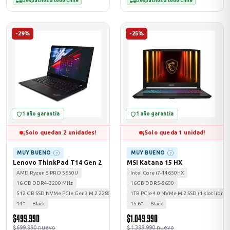
Despachos a todo Chile
Despachos a todo Chile
-29%
-25%
1 año garantía
1 año garantía
¡Solo quedan 2 unidades!
¡Solo queda 1 unidad!
MUY BUENO
MUY BUENO
?
?
Lenovo ThinkPad T14 Gen 2
MSI Katana 15 HX
AMD Ryzen 5 PRO 5650U
Intel Core i7-14650HX
16 GB DDR4-3200 MHz
16GB DDR5-5600
512 GB SSD NVMe PCIe Gen3 M.2 2280
1TB PCIe 4.0 NVMe M.2 SSD (1 slot libre a
14"
Black
15.6"
Black
$499.990
$1.049.990
$699.990 nuevo
$1.399.990 nuevo