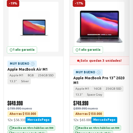
-19%
-17%
1 año garantía
1 año garantía
¡Solo quedan 3 unidades!
MUY BUENO
?
Apple MacBook Air M1
MUY BUENO
?
Apple M1
8GB
256GB SSD
Apple MacBook Pro 13" 2020
13.3"
Silver
M1
Apple M1
16GB
256GB SSD
13.3"
Space Gray
$649.990
$749.990
$799.990 nuevo
$899.990 nuevo
Ahorras $150.000
Ahorras $150.000
12x $56.333
12x $65.000
MercadoPago
MercadoPago
Recibe en 4 hrs hábiles en RM
Recibe en 4 hrs hábiles en RM