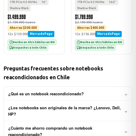
1TB PCIe 4.0 NVMe
16"
1TB PCIe 4.0 NVMe
16.0"
Shadow Black
Shadow Black
$1.499.990
$1.799.990
$1.799.990 nuevo
$2.199.990 nuevo
Ahorras $300.000
Ahorras $400.000
12x $130.000
12x $156.000
MercadoPago
MercadoPago
Recibe en 4 hrs hábiles en RM
Recibe en 4 hrs hábiles en RM
Despachos a todo Chile
Despachos a todo Chile
Preguntas frecuentes sobre notebooks
reacondicionados en Chile
+
¿Qué es un notebook reacondicionado?
Un notebook reacondicionado es un equipo usado o de retorno
¿Los notebooks son originales de la marca? ¿Lenovo, Dell,
+
corporativo que pasó por un proceso certificado de inspección,
HP?
limpieza profunda, reemplazo de componentes defectuosos (batería,
teclado, SSD si aplica) y pruebas exhaustivas de funcionamiento. Al
Sí, 100%. Todos nuestros notebooks son originales del fabricante
salir a la venta funciona al 100%, con grado estético clasificado y
¿Cuánto me ahorro comprando un notebook
+
(Lenovo ThinkPad, Dell Latitude, HP EliteBook, Microsoft Surface,
garantía oficial SmartDeal de 1 año.
reacondicionado?
etc.), principalmente ex equipos corporativos de empresas Fortune