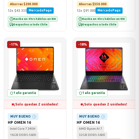
Ahorras $200.000
Ahorras $350.000
12x $43.333
12x $91.000
MercadoPago
MercadoPago
Recibe en 4 hrs hábiles en RM
Recibe en 4 hrs hábiles en RM
Despachos a todo Chile
Despachos a todo Chile
-17%
-18%
1 año garantía
1 año garantía
¡Solo quedan 2 unidades!
¡Solo quedan 2 unidades!
MUY BUENO
MUY BUENO
?
?
HP OMEN 16
HP OMEN 16
Intel Core 7 240H
AMD Ryzen AI 7
16GB DDR5-5600
32GB DDR5-5600