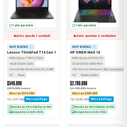
odos →
1 año garantía
1 año garantía
¡Solo queda 1 unidad!
¡Solo quedan 2 unidades!
MUY BUENO
MUY BUENO
?
?
Lenovo ThinkPad T14 Gen 1
HP OMEN MAX 16
AMD Ryzen 7 PRO 4750U
AMD Ryzen AI 9 HX 375
16GB DDR4-3200
32GB DDR5-5600 MT/s
256 GB SSD NVMe PCIe M.2 2280
1TB PCIe 4.0 NVMe M.2 SSD (ampliable)
14"
Black
16"
Shadow Black
$549.990
$2.799.990
$879.990 nuevo
$3.199.990 nuevo
Ahorras $330.000
Ahorras $400.000
12x $47.666
12x $242.666
MercadoPago
MercadoPago
Recibe en 4 hrs hábiles en RM
Recibe en 4 hrs hábiles en RM
Despachos a todo Chile
Despachos a todo Chile