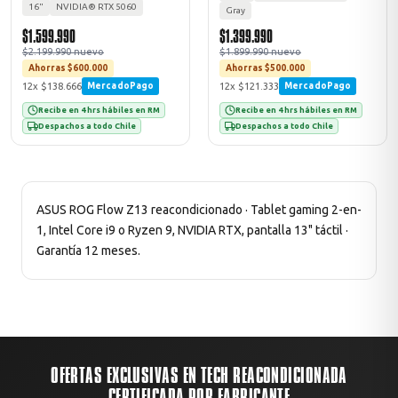
16"
NVIDIA® RTX 5060
Gray
$1.599.990
$1.399.990
$2.199.990 nuevo
$1.899.990 nuevo
Ahorras $600.000
Ahorras $500.000
12x $138.666
12x $121.333
MercadoPago
MercadoPago
Recibe en 4 hrs hábiles en RM
Recibe en 4 hrs hábiles en RM
Despachos a todo Chile
Despachos a todo Chile
ASUS ROG Flow Z13 reacondicionado · Tablet gaming 2-en-
1, Intel Core i9 o Ryzen 9, NVIDIA RTX, pantalla 13" táctil ·
Garantía 12 meses.
OFERTAS EXCLUSIVAS EN TECH REACONDICIONADA
CERTIFICADA POR FABRICANTE