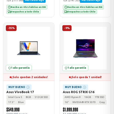
12x $117.000
12x $147.333
MercadoPago
MercadoPago
Recibe en 4 hrs hábiles en RM
Recibe en 4 hrs hábiles en RM
Despachos a todo Chile
Despachos a todo Chile
-35%
-9%
1 año garantía
1 año garantía
¡Solo quedan 2 unidades!
¡Solo queda 1 unidad!
MUY BUENO
MUY BUENO
?
?
Asus VivoBook 17
Asus ROG STRIX G16
Intel Core 5
8GB
512GB SSD
AMD Ryzen 9
16GB
1TB SSD
17.3"
Blue
16"
NVIDIA® RTX 5070
Gray
$549.990
$1.999.990