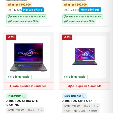
$849.990 nuevo
$2.199.990 nuevo
Ahorras $300.000
Ahorras $200.000
12x $47.666
12x $173.333
MercadoPago
MercadoPago
Recibe en 4 hrs hábiles en RM
Recibe en 4 hrs hábiles en RM
Despachos a todo Chile
Despachos a todo Chile
-27%
-26%
1 año garantía
1 año garantía
¡Solo quedan 2 unidades!
¡Solo queda 1 unidad!
PREMIUM
MUY BUENO
?
?
Asus ROG STRIX G16
Asus ROG Strix G17
GAMING
AMD Ryzen 9
16GB
1TB
AMD Ryzen 9
16GB
1TB
17.3"
NVIDIA® RTX 4060