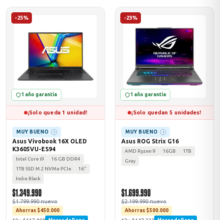
-25%
-23%
1 año garantía
1 año garantía
¡Solo queda 1 unidad!
¡Solo quedan 5 unidades!
MUY BUENO
MUY BUENO
?
?
Asus Vivobook 16X OLED
Asus ROG Strix G16
K3605VU-ES94
AMD Ryzen 9
16GB
1TB
Intel Core i9
16 GB DDR4
Gray
1TB SSD M.2 NVMe PCIe
16"
Indie Black
$1.349.990
$1.699.990
$1.799.990 nuevo
$2.199.990 nuevo
Ahorras $450.000
Ahorras $500.000