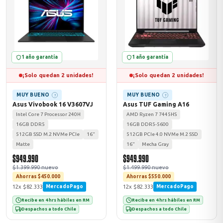
odos →
1 año garantía
1 año garantía
¡Solo quedan 2 unidades!
¡Solo quedan 2 unidades!
MUY BUENO
MUY BUENO
?
?
Asus Vivobook 16 V3607VJ
Asus TUF Gaming A16
Intel Core 7 Processor 240H
AMD Ryzen 7 7445HS
16GB DDR5
16GB DDR5-5600
512GB SSD M.2 NVMe PCIe
16"
512GB PCIe 4.0 NVMe M.2 SSD
Matte
16"
Mecha Gray
$949.990
$949.990
$1.399.990 nuevo
$1.499.990 nuevo
Ahorras $450.000
Ahorras $550.000
12x $82.333
12x $82.333
MercadoPago
MercadoPago
Recibe en 4 hrs hábiles en RM
Recibe en 4 hrs hábiles en RM
Despachos a todo Chile
Despachos a todo Chile