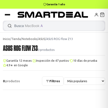
Garantía 1 año
books
Books
ktops
lets
Busca
|
Inicio
/
Tienda
/
Notebooks
/
ASUS
/
ASUS ROG Flow Z13
ASUS ROG FLOW Z13
Gamer
MacBook Air
Mini PC
0
productos
·
·
·
Garantía 12 meses
Inspección de 47 puntos
10 días de prueba
4.9★ en Google
odos →
odos →
0
productos
Filtros
Apple
odos →