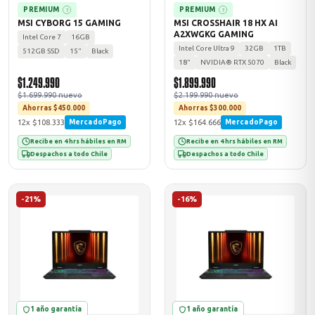
PREMIUM
PREMIUM
?
?
MSI CYBORG 15 GAMING
MSI CROSSHAIR 18 HX AI
A2XWGKG GAMING
Intel Core 7
16GB
Intel Core Ultra 9
32GB
1TB
512GB SSD
15"
Black
18"
NVIDIA® RTX 5070
Black
$1.249.990
$1.899.990
$1.699.990 nuevo
$2.199.990 nuevo
Ahorras $450.000
Ahorras $300.000
12x $108.333
12x $164.666
MercadoPago
MercadoPago
Recibe en 4 hrs hábiles en RM
Recibe en 4 hrs hábiles en RM
Despachos a todo Chile
Despachos a todo Chile
-21%
-16%
1 año garantía
1 año garantía