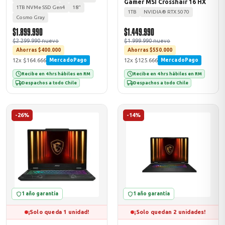
Gamer MSI Crosshair 16 HX
1TB NVMe SSD Gen4
18"
1TB
NVIDIA® RTX 5070
Cosmo Gray
$1.899.990
$1.449.990
$2.299.990 nuevo
$1.999.990 nuevo
Ahorras $400.000
Ahorras $550.000
12x $164.666
12x $125.666
MercadoPago
MercadoPago
Recibe en 4 hrs hábiles en RM
Recibe en 4 hrs hábiles en RM
Despachos a todo Chile
Despachos a todo Chile
-26%
-14%
1 año garantía
1 año garantía
¡Solo queda 1 unidad!
¡Solo quedan 2 unidades!