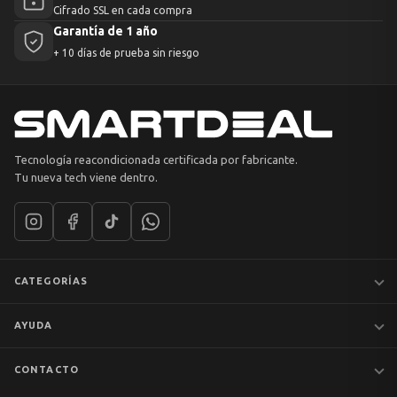
Cifrado SSL en cada compra
Garantía de 1 año
+ 10 días de prueba sin riesgo
Tecnología reacondicionada certificada por fabricante.
Tu nueva tech viene dentro.
CATEGORÍAS
Notebooks
AYUDA
MacBook
iPhones
Preguntas frecuentes
CONTACTO
Tablets
Garantía y devoluciones