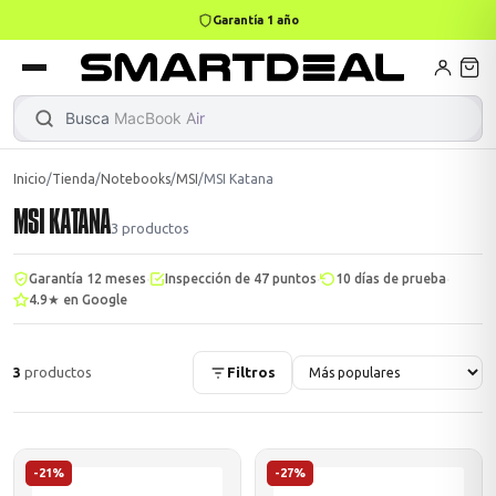
Garantía 1 año
books
Books
ktops
lets
Busca
MacBook
|
Inicio
/
Tienda
/
Notebooks
/
MSI
/
MSI Katana
MSI KATANA
Gamer
MacBook Air
Mini PC
3
productos
·
·
·
Garantía 12 meses
Inspección de 47 puntos
10 días de prueba
4.9★ en Google
odos →
odos →
3
productos
Filtros
Apple
odos →
-21%
-27%