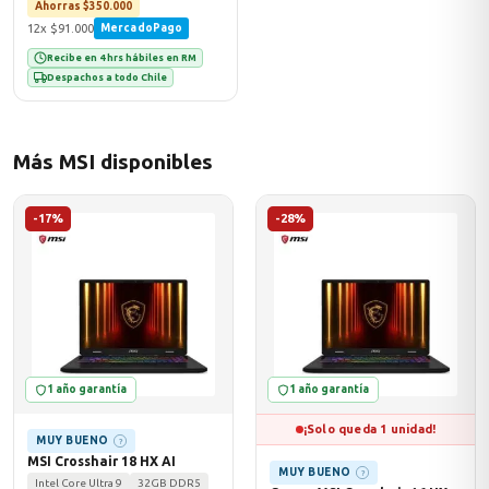
Ahorras $350.000
12x $91.000
MercadoPago
Recibe en 4 hrs hábiles en RM
Despachos a todo Chile
Más MSI disponibles
-17%
-28%
1 año garantía
1 año garantía
¡Solo queda 1 unidad!
MUY BUENO
?
MSI Crosshair 18 HX AI
MUY BUENO
?
Intel Core Ultra 9
32GB DDR5