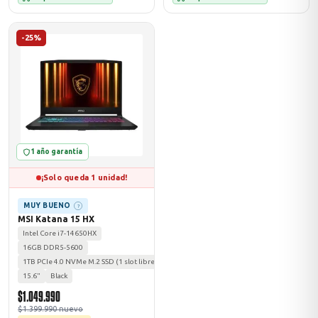
-25%
odos →
1 año garantía
¡Solo queda 1 unidad!
MUY BUENO
?
MSI Katana 15 HX
Intel Core i7-14650HX
16GB DDR5-5600
1TB PCIe 4.0 NVMe M.2 SSD (1 slot libre adicional)
15.6"
Black
$1.049.990
$1.399.990 nuevo