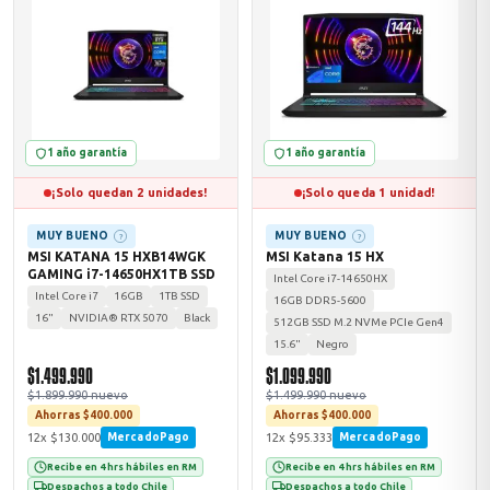
MSI
1 año garantía
1 año garantía
¡Solo quedan 2 unidades!
¡Solo queda 1 unidad!
MUY BUENO
MUY BUENO
?
?
MSI KATANA 15 HXB14WGK
MSI Katana 15 HX
GAMING i7-14650HX1TB SSD
Intel Core i7-14650HX
ACER
Intel Core i7
16GB
1TB SSD
16GB DDR5-5600
16"
NVIDIA® RTX 5070
Black
512GB SSD M.2 NVMe PCIe Gen4
15.6"
Negro
$1.499.990
$1.099.990
$1.899.990 nuevo
$1.499.990 nuevo
Ahorras $400.000
Ahorras $400.000
12x $130.000
12x $95.333
MercadoPago
MercadoPago
Recibe en 4 hrs hábiles en RM
Recibe en 4 hrs hábiles en RM
Despachos a todo Chile
Despachos a todo Chile