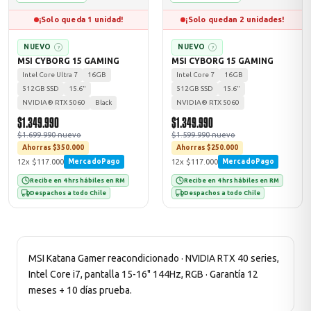
¡Solo queda 1 unidad!
¡Solo quedan 2 unidades!
NUEVO
NUEVO
?
?
MSI CYBORG 15 GAMING
MSI CYBORG 15 GAMING
Intel Core Ultra 7
16GB
Intel Core 7
16GB
512GB SSD
15.6"
512GB SSD
15.6"
NVIDIA® RTX 5060
Black
NVIDIA® RTX 5060
$1.349.990
$1.349.990
$1.699.990 nuevo
$1.599.990 nuevo
Ahorras $350.000
Ahorras $250.000
12x $117.000
12x $117.000
MercadoPago
MercadoPago
Recibe en 4 hrs hábiles en RM
Recibe en 4 hrs hábiles en RM
Despachos a todo Chile
Despachos a todo Chile
MSI Katana Gamer reacondicionado · NVIDIA RTX 40 series,
Intel Core i7, pantalla 15-16" 144Hz, RGB · Garantía 12
meses + 10 días prueba.