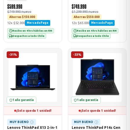
$599.990
$749.990
$749.990 nuevo
$1.299.990 nuevo
Ahorras $150.000
Ahorras $550.000
12x $52.000
12x $65.000
MercadoPago
MercadoPago
Recibe en 4 hrs hábiles en RM
Recibe en 4 hrs hábiles en RM
Despachos a todo Chile
Despachos a todo Chile
-31%
-33%
1 año garantía
1 año garantía
¡Solo queda 1 unidad!
¡Solo queda 1 unidad!
MUY BUENO
MUY BUENO
?
?
Lenovo ThinkPad X13 2-in-1
Lenovo ThinkPad P14s Gen