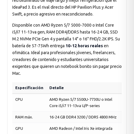
retroiluminado de viaje largo y mejor refrigeración que el
IdeaPad 3. Es el rival directo del HP Pavilion Plus y Acer
Swift, a precio agresivo en reacondicionado.
Disponible con AMD Ryzen 5/7 5000-7000 o Intel Core
i5/i7 11-13va gen, RAM DDR4/DDR5 hasta 16-24 GB, SSD
M.2 NVMe PCIe Gen 4 y pantalla 14" o 16" FHD/2.2K IPS. Su
batería de 57-75Wh entrega
10-12 horas reales
en
ofimática. Ideal para profesionales jóvenes, freelancers,
creadores de contenido y estudiantes universitarios
exigentes que quieren un notebook bonito sin pagar precio
Mac.
Especificación
Detalle
CPU
AMD Ryzen 5/7 5500U-7730U o Intel
Core i5/i7 11-13va U/P-series
RAM máx.
16-24 GB DDR4 3200 / DDR5 4800 MHz
GPU
AMD Radeon / Intel Iris Xe integrada