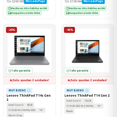
12x $260.000
12x $138.666
MercadoPago
MercadoPago
Recibe en 4 hrs hábiles en RM
Recibe en 4 hrs hábiles en RM
Despachos a todo Chile
Despachos a todo Chile
-20%
-42%
1 año garantía
1 año garantía
¡Solo quedan 2 unidades!
¡Solo quedan 2 unidades!
MUY BUENO
MUY BUENO
?
?
Lenovo ThinkPad T14s Gen
Lenovo ThinkPad T14 Gen 2
2
Intel Core 5
16GB
Intel Core i5
8GB
512GB SSD M.2 NVMe
14"
512GB M.2 NVMe SSD
14"
Black
Storm Grey