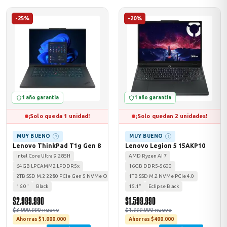
-25%
-20%
1 año garantía
1 año garantía
¡Solo queda 1 unidad!
¡Solo quedan 2 unidades!
MUY BUENO
MUY BUENO
?
?
Lenovo ThinkPad T1g Gen 8
Lenovo Legion 5 15AKP10
Intel Core Ultra 9 285H
AMD Ryzen AI 7
64GB LPCAMM2 LPDDR5x
16GB DDR5-5600
2TB SSD M.2 2280 PCIe Gen 5 NVMe Opal 2.0
1TB SSD M.2 NVMe PCIe 4.0
16.0"
Black
15.1"
Eclipse Black
$2.999.990
$1.599.990
$3.999.990 nuevo
$1.999.990 nuevo
Ahorras $1.000.000
Ahorras $400.000