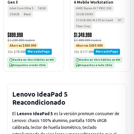
Gen 5
6 Mobile Workstation
Intel Core Ultra 5
16GB
AMD Ryzen AI 7 PRO 350
256GB
Black
32GB DDR5
512GB SSD M.2 PCIe Gen4
14"
Titan Grey
$899.990
$1.349.990
$1.299.990 nuevo
$1.999.990 nuevo
Ahorras $400.000
Ahorras $650.000
12x $78.000
12x $117.000
MercadoPago
MercadoPago
Recibe en 4 hrs hábiles en RM
Recibe en 4 hrs hábiles en RM
Despachos a todo Chile
Despachos a todo Chile
Lenovo IdeaPad 5
Reacondicionado
El
Lenovo IdeaPad 5
es la versión premium consumer de
Lenovo: chasis 100% aluminio, pantalla 100% sRGB
calibrada, lector de huella biométrico, teclado