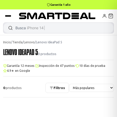
Garantía 1 año
books
Books
ktops
lets
Busca
iPho
Inicio
/
Tienda
/
Lenovo
/
Lenovo IdeaPad 5
LENOVO IDEAPAD 5
Gamer
MacBook Air
Mini PC
0
productos
·
·
·
Garantía 12 meses
Inspección de 47 puntos
10 días de prueba
4.9★ en Google
odos →
odos →
0
productos
Filtros
Apple
odos →