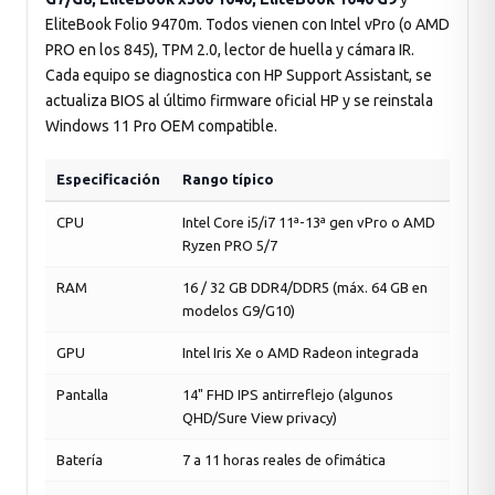
EliteBook Folio 9470m. Todos vienen con Intel vPro (o AMD
PRO en los 845), TPM 2.0, lector de huella y cámara IR.
Cada equipo se diagnostica con HP Support Assistant, se
actualiza BIOS al último firmware oficial HP y se reinstala
Windows 11 Pro OEM compatible.
Especificación
Rango típico
CPU
Intel Core i5/i7 11ª-13ª gen vPro o AMD
Ryzen PRO 5/7
RAM
16 / 32 GB DDR4/DDR5 (máx. 64 GB en
modelos G9/G10)
GPU
Intel Iris Xe o AMD Radeon integrada
Pantalla
14" FHD IPS antirreflejo (algunos
QHD/Sure View privacy)
Batería
7 a 11 horas reales de ofimática