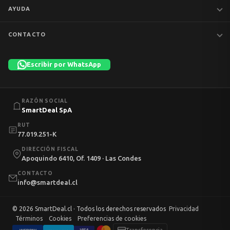
Notebooks
AYUDA
MacBook
iPhones
Preguntas frecuentes
CONTACTO
Tablets
Garantía y devoluciones
Av. Apoquindo 6410, Of. 1409
📦 Preventa
Despacho y envíos
Las Condes, Santiago
Escribir por WhatsApp
Liquidación
Términos y condiciones
+56 9 7753 1523
💼 Empresas
Política de privacidad
Lun–Vie 11:00–13:00 · 14:00–18:30 · Sáb 10:00–13:00
info@smartdeal.cl
Política de cookies
RAZÓN SOCIAL
Mi cuenta
SmartDeal SpA
RUT
77.019.251-K
DIRECCIÓN FISCAL
Apoquindo 6410, Of. 1409 · Las Condes
CONTACTO
info@smartdeal.cl
© 2026 SmartDeal.cl · Todos los derechos reservados
Privacidad
Términos
Cookies
Preferencias de cookies
Transferencia