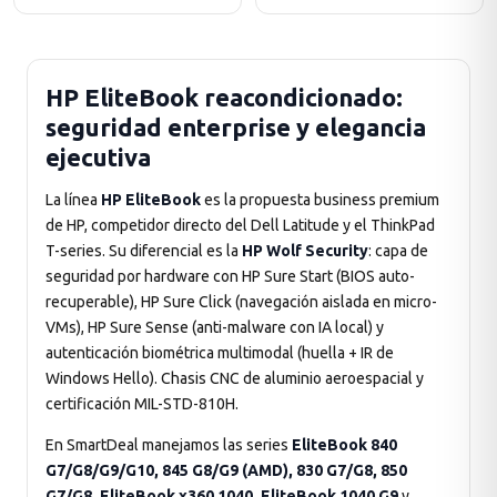
HP EliteBook reacondicionado:
seguridad enterprise y elegancia
ejecutiva
La línea
HP EliteBook
es la propuesta business premium
de HP, competidor directo del Dell Latitude y el ThinkPad
T-series. Su diferencial es la
HP Wolf Security
: capa de
seguridad por hardware con HP Sure Start (BIOS auto-
recuperable), HP Sure Click (navegación aislada en micro-
VMs), HP Sure Sense (anti-malware con IA local) y
autenticación biométrica multimodal (huella + IR de
Windows Hello). Chasis CNC de aluminio aeroespacial y
certificación MIL-STD-810H.
En SmartDeal manejamos las series
EliteBook 840
G7/G8/G9/G10, 845 G8/G9 (AMD), 830 G7/G8, 850
G7/G8, EliteBook x360 1040, EliteBook 1040 G9
y