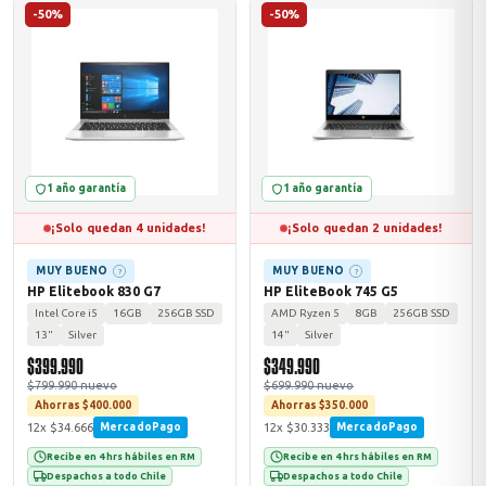
-50%
-50%
odos →
1 año garantía
1 año garantía
¡Solo quedan 4 unidades!
¡Solo quedan 2 unidades!
MUY BUENO
MUY BUENO
?
?
HP Elitebook 830 G7
HP EliteBook 745 G5
Intel Core i5
16GB
256GB SSD
AMD Ryzen 5
8GB
256GB SSD
13"
Silver
14"
Silver
$399.990
$349.990
$799.990 nuevo
$699.990 nuevo
Ahorras $400.000
Ahorras $350.000
12x $34.666
12x $30.333
MercadoPago
MercadoPago
Recibe en 4 hrs hábiles en RM
Recibe en 4 hrs hábiles en RM
Despachos a todo Chile
Despachos a todo Chile