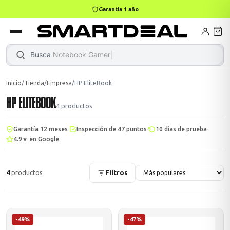
Garantía 1 año
books
Books
ktops
lets
Busca
Notebook Gamer
Inicio
/
Tienda
/
Empresa
/
HP EliteBook
HP ELITEBOOK
Gamer
MacBook Air
Mini PC
4
productos
·
·
·
Garantía 12 meses
Inspección de 47 puntos
10 días de prueba
4.9★ en Google
odos →
odos →
4
productos
Filtros
Apple
odos →
-49%
-47%