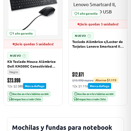
1 año garantía
odos →
¡Solo quedan 3 unidades!
1 año garantía
NUEVO
?
Teclado Alámbrico c/Lector de
¡Solo quedan 5 unidades!
Tarjetas Lenovo Smartcard II,
Indicador LED USB
NUEVO
?
Kit Teclado Mouse Alámbrico
Dell KM300C Conectividad
USB Cable 1.8 mts Negro
Negro
$12.871
$23.990
$13.990 nuevo
Ahorras $1.119
12x $2.080
12x $1.116
MercadoPago
MercadoPago
Recibe en 4 hrs hábiles en RM
Recibe en 4 hrs hábiles en RM
Despachos a todo Chile
Despachos a todo Chile
Mochilas y fundas para notebook