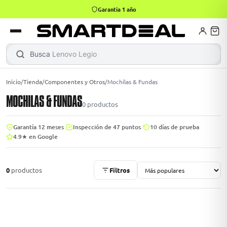
Garantía 1 año
4,9 · +800 reseñas Google
books
Books
ktops
lets
Busca
Leno
Inicio
/
Tienda
/
Componentes y Otros
/
Mochilas & Fundas
MOCHILAS & FUNDAS
Gamer
MacBook Air
Mini PC
0
productos
·
·
·
Garantía 12 meses
Inspección de 47 puntos
10 días de prueba
4.9★ en Google
odos →
odos →
0
productos
Filtros
Apple
odos →