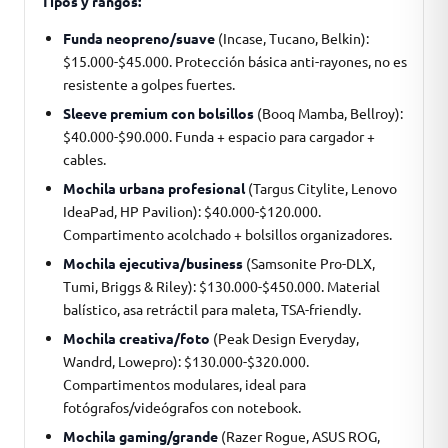
Tipos y rangos:
Funda neopreno/suave
(Incase, Tucano, Belkin):
$15.000-$45.000. Protección básica anti-rayones, no es
resistente a golpes fuertes.
Sleeve premium con bolsillos
(Booq Mamba, Bellroy):
$40.000-$90.000. Funda + espacio para cargador +
cables.
Mochila urbana profesional
(Targus Citylite, Lenovo
IdeaPad, HP Pavilion): $40.000-$120.000.
Compartimento acolchado + bolsillos organizadores.
Mochila ejecutiva/business
(Samsonite Pro-DLX,
Tumi, Briggs & Riley): $130.000-$450.000. Material
balístico, asa retráctil para maleta, TSA-friendly.
Mochila creativa/foto
(Peak Design Everyday,
Wandrd, Lowepro): $130.000-$320.000.
Compartimentos modulares, ideal para
fotógrafos/videógrafos con notebook.
Mochila gaming/grande
(Razer Rogue, ASUS ROG,