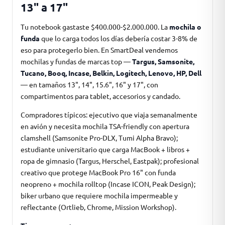
13" a 17"
Tu notebook gastaste $400.000-$2.000.000. La
mochila o
funda
que lo carga todos los días debería costar 3-8% de
eso para protegerlo bien. En SmartDeal vendemos
mochilas y fundas de marcas top —
Targus, Samsonite,
Tucano, Booq, Incase, Belkin, Logitech, Lenovo, HP, Dell
— en tamaños 13", 14", 15.6", 16" y 17", con
compartimentos para tablet, accesorios y candado.
Compradores típicos: ejecutivo que viaja semanalmente
en avión y necesita mochila TSA-friendly con apertura
clamshell (Samsonite Pro-DLX, Tumi Alpha Bravo);
estudiante universitario que carga MacBook + libros +
ropa de gimnasio (Targus, Herschel, Eastpak); profesional
creativo que protege MacBook Pro 16" con funda
neopreno + mochila rolltop (Incase ICON, Peak Design);
biker urbano que requiere mochila impermeable y
reflectante (Ortlieb, Chrome, Mission Workshop).