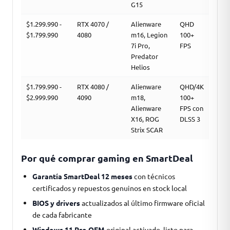
G15
$1.299.990 -
RTX 4070 /
Alienware
QHD
$1.799.990
4080
m16, Legion
100+
7i Pro,
FPS
Predator
Helios
$1.799.990 -
RTX 4080 /
Alienware
QHD/4K
$2.999.990
4090
m18,
100+
Alienware
FPS con
X16, ROG
DLSS 3
Strix SCAR
Por qué comprar gaming en SmartDeal
Garantía SmartDeal 12 meses
con técnicos
certificados y repuestos genuinos en stock local
BIOS y drivers
actualizados al último firmware oficial
de cada fabricante
Windows 11 Pro OEM
original activado, listo para