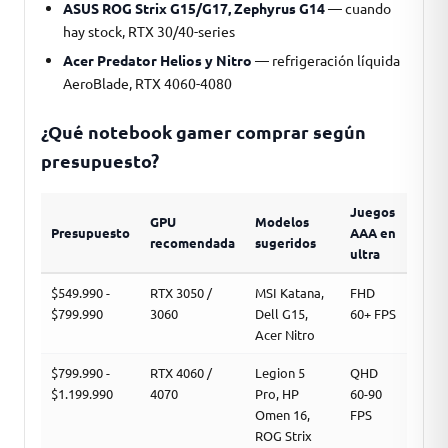
ASUS ROG Strix G15/G17, Zephyrus G14
— cuando
hay stock, RTX 30/40-series
Acer Predator Helios y Nitro
— refrigeración líquida
AeroBlade, RTX 4060-4080
¿Qué notebook gamer comprar según
presupuesto?
Juegos
GPU
Modelos
Presupuesto
AAA en
recomendada
sugeridos
ultra
$549.990 -
RTX 3050 /
MSI Katana,
FHD
$799.990
3060
Dell G15,
60+ FPS
Acer Nitro
$799.990 -
RTX 4060 /
Legion 5
QHD
$1.199.990
4070
Pro, HP
60-90
Omen 16,
FPS
ROG Strix