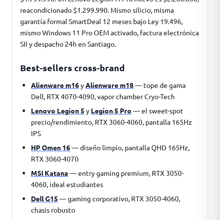
reacondicionado $1.299.990. Mismo silicio, misma
garantía formal SmartDeal 12 meses bajo Ley 19.496,
mismo Windows 11 Pro OEM activado, factura electrónica
SII y despacho 24h en Santiago.
Best-sellers cross-brand
Alienware m16
y
Alienware m18
— tope de gama
Dell, RTX 4070-4090, vapor chamber Cryo-Tech
Lenovo Legion 5
y
Legion 5 Pro
— el sweet-spot
precio/rendimiento, RTX 3060-4060, pantalla 165Hz
IPS
HP Omen 16
— diseño limpio, pantalla QHD 165Hz,
RTX 3060-4070
MSI Katana
— entry gaming premium, RTX 3050-
4060, ideal estudiantes
Dell G15
— gaming corporativo, RTX 3050-4060,
chasis robusto