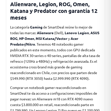
Alienware, Legion, ROG, Omen,
Katana y Predator con garantía 12
meses
La categoría
Gaming
de SmartDeal reúne lo mejor de
todas las marcas:
Alienware
(Dell),
Lenovo Legion
,
ASUS
ROG
,
HP Omen
,
MSI Katana/Vector
y
Acer
Predator/Nitro
. Tenemos 48 notebooks gamer
publicados en este momento, todos con GPU dedicada
NVIDIA RTX 30-series o 40-series, pantallas de alta tasa de
refresco (120Hz a 480Hz) y refrigeración avanzada. Es el
ecosistema cross-brand más grande de gaming
reacondicionado en Chile, con precios que parten desde
$549.990 (RTX 3050) hasta $2.999.990 (RTX 4090).
Comprar un notebook gamer reacondicionado en
SmartDeal te da acceso a configuraciones imposibles de
pagar nuevas: un Alienware m18 con RTX 4090 nuevo
cuesta $3.800.000 en retail, reacondicionado parte en
$1.799.990. Un Lenovo Legion 7i Pro nuevo es $2.200.000,