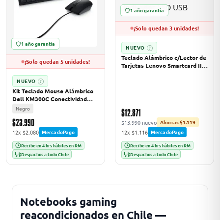
1 año garantía
¡Solo quedan 3 unidades!
odos →
1 año garantía
NUEVO
?
Teclado Alámbrico c/Lector de
¡Solo quedan 5 unidades!
Tarjetas Lenovo Smartcard II,
Indicador LED USB
NUEVO
?
Kit Teclado Mouse Alámbrico
Dell KM300C Conectividad
USB Cable 1.8 mts Negro
Negro
$12.871
$23.990
$13.990 nuevo
Ahorras $1.119
12x $2.080
12x $1.116
MercadoPago
MercadoPago
Recibe en 4 hrs hábiles en RM
Recibe en 4 hrs hábiles en RM
Despachos a todo Chile
Despachos a todo Chile
Notebooks gaming
reacondicionados en Chile —