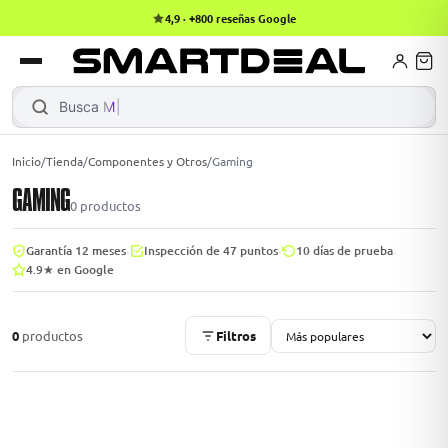
4,9 · +800 reseñas Google
books
Books
ktops
lets
Busca
MacBo
Inicio
/
Tienda
/
Componentes y Otros
/
Gaming
GAMING
Gamer
MacBook Air
Mini PC
0
productos
·
·
·
Garantía 12 meses
Inspección de 47 puntos
10 días de prueba
4.9★ en Google
odos →
odos →
0
productos
Filtros
Apple
odos →