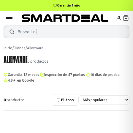
Garantía 1 año
books
Books
ktops
lets
Busca
Inicio
/
Tienda
/
Alienware
ALIENWARE
Gamer
MacBook Air
Mini PC
0
productos
·
·
·
Garantía 12 meses
Inspección de 47 puntos
10 días de prueba
4.9★ en Google
odos →
odos →
0
productos
Filtros
Apple
odos →