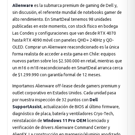
Alienware
es la submarca premium de gaming de Dell y,
sin discusión, el referente mundial de notebooks gamer de
alto rendimiento. En SmartDeal tenemos 98 unidades
odos →
publicadas en este momento, con stock físico en bodega
Las Condes y configuraciones que van desde RTX 4070
hasta RTX 4090 móvil con paneles QHD+ 240Hz y QD-
OLED. Comprar un Alienware reacondicionado es la única
forma realista de acceder a esta gama en Chile: equipos
nuevos parten sobre los $2.500.000 en retail, mientras que
un m16 o m18 reacondicionado en SmartDeal arranca cerca
de $1.299.990 con garantía formal de 12 meses.
Importamos Alienware off-lease desde gamers premium y
outlet corporativo en Estados Unidos. Cada unidad pasa
por nuestra inspección de 32 puntos con
Dell
SupportAssist
, actualización de BIOS al último firmware,
diagnóstico de placa, batería y ventiladores Cryo-Tech,
reinstalación de
Windows 11 Pro OEM
licenciado y
verificación de drivers Alienware Command Center y
AlienFX. La construcción en magnesio/aluminio anodizado