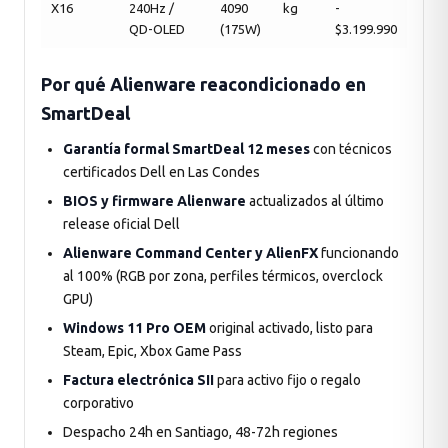
X16
240Hz /
4090
kg
-
QD-OLED
(175W)
$3.199.990
Por qué Alienware reacondicionado en
SmartDeal
Garantía formal SmartDeal 12 meses
con técnicos
certificados Dell en Las Condes
BIOS y firmware Alienware
actualizados al último
release oficial Dell
Alienware Command Center y AlienFX
funcionando
al 100% (RGB por zona, perfiles térmicos, overclock
GPU)
Windows 11 Pro OEM
original activado, listo para
Steam, Epic, Xbox Game Pass
Factura electrónica SII
para activo fijo o regalo
corporativo
Despacho 24h en Santiago, 48-72h regiones