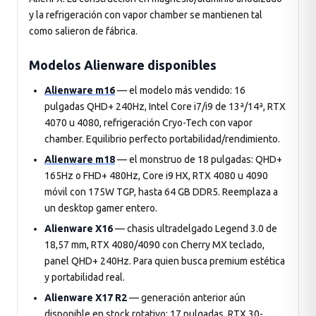
y la refrigeración con vapor chamber se mantienen tal
como salieron de fábrica.
Modelos Alienware disponibles
Alienware m16
— el modelo más vendido: 16
pulgadas QHD+ 240Hz, Intel Core i7/i9 de 13ª/14ª, RTX
4070 u 4080, refrigeración Cryo-Tech con vapor
chamber. Equilibrio perfecto portabilidad/rendimiento.
Alienware m18
— el monstruo de 18 pulgadas: QHD+
165Hz o FHD+ 480Hz, Core i9 HX, RTX 4080 u 4090
móvil con 175W TGP, hasta 64 GB DDR5. Reemplaza a
un desktop gamer entero.
Alienware X16
— chasis ultradelgado Legend 3.0 de
18,57 mm, RTX 4080/4090 con Cherry MX teclado,
panel QHD+ 240Hz. Para quien busca premium estética
y portabilidad real.
Alienware X17 R2
— generación anterior aún
disponible en stock rotativo: 17 pulgadas, RTX 30-