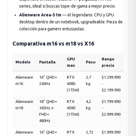
series, ideal si buscas tope-de-gama a mejor precio.
Alienware Area-51m
— el legendario: CPU y GPU
desktop dentro de un notebook, upgradeable. Pieza de
colección para gamers entusiastas.
Comparativa m16 vs m18 vs X16
GPU
Rango
Modelo
Pantalla
Peso
max
precio
Alienware
16'' QHD+
RTX
2,7
$1.299.990
m16
240Hz
4080
kg
-
(175W)
$2.199.990
Alienware
18'' QHD+
RTX
4,2
$1.799.990
m18
165Hz o
4090
kg
-
FHD+
(175W)
$2.999.990
480Hz
Alienware
16'' QHD+
RTX
2,72
$1.999.990