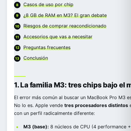
Casos de uso por chip
¿8 GB de RAM en M3? El gran debate
Riesgos de comprar reacondicionado
Accesorios que vas a necesitar
Preguntas frecuentes
Conclusión
1. La familia M3: tres chips bajo e
El error más común al buscar un MacBook Pro M3 es 
No lo es. Apple vende
tres procesadores distintos
e
con un perfil radicalmente diferente:
M3 (base):
8 núcleos de CPU (4 performance + 4