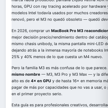
horas, GPU con ray tracing acelerado por hardware 
modelos Intel todavía usados por muchos creadores. 
odos →
renovó, pero el M3 no quedó obsoleto — quedó
dev
En 2026, comprar un
MacBook Pro M3 reacondicion
mejor decisión precio/rendimiento dentro del catálo
mismo chasis unibody, la misma pantalla mini-LED de
dejando atrás a la inmensa mayoría de notebooks In
25% y 40% menos de lo que cuesta un M4 nuevo.
Pero la familia M3 es más confusa de lo que parece
mismo nombre
— M3, M3 Pro y M3 Max — y la difer
alto es de
4× en GPU
y de hasta 16× en memoria máx
pagar de más por capacidades que no vas a usar, o
en el primer proyecto serio.
Esta guía es para profesionales creativos, desarrol