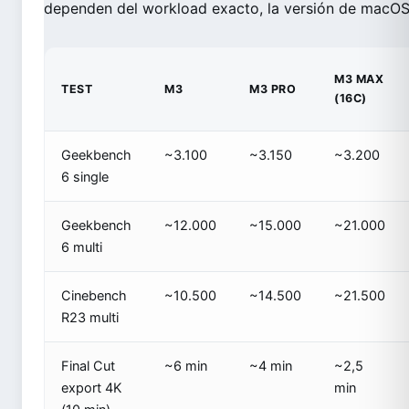
dependen del workload exacto, la versión de macOS 
M3 MAX
TEST
M3
M3 PRO
(16C)
Geekbench
~3.100
~3.150
~3.200
6 single
Geekbench
~12.000
~15.000
~21.000
6 multi
Cinebench
~10.500
~14.500
~21.500
R23 multi
Final Cut
~6 min
~4 min
~2,5
export 4K
min