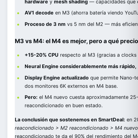
hardware
y
mesh shading
— capacidades que e
AV1 decode
en M3 (ahorra batería viendo YouTu
Proceso de 3 nm
vs 5 nm del M2 — más eficien
M3 vs M4: el M4 es mejor, pero a qué preci
+15-20% CPU
respecto al M3 (gracias a clocks 
Neural Engine considerablemente más rápido,
Display Engine actualizado
que permite Nano-te
dos monitores 6K externos en M4 base.
Pero:
el M4 nuevo cuesta aproximadamente 25-
reacondicionado en buen estado.
La conclusión que sostenemos en SmartDeal:
en 20
reacondicionado > M2 reacondicionado > M4 nuev
reacondicionado te da el 90% del rendimiento del M4