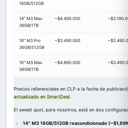
18GB/512GB
14″ M3 Max
~$4.490.000
~$3.190.
36GB/1TB
16″ M3 Pro
~$3.490.000
~$2.490.
36GB/512GB
16″ M3 Max
~$4.890.000
~$3.490.
36GB/1TB
Precios referenciales en CLP a la fecha de publicació
actualizado en SmartDeal
.
El sweet spot, para nosotros, está en dos configurac
14″ M3 18GB/512GB reacondicionado (~$1,69