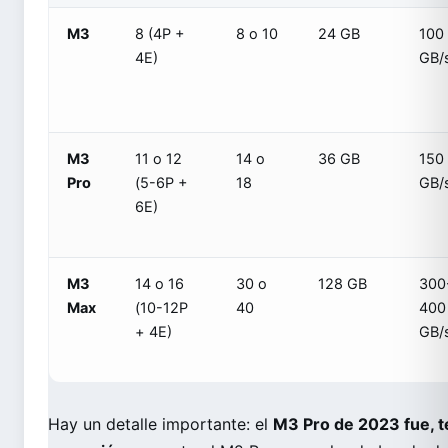
M3
8 (4P +
8 o 10
24 GB
100
4E)
GB/
M3
11 o 12
14 o
36 GB
150
Pro
(5-6P +
18
GB/
6E)
M3
14 o 16
30 o
128 GB
300
Max
(10-12P
40
400
+ 4E)
GB/
Hay un detalle importante: el
M3 Pro de 2023 fue, 