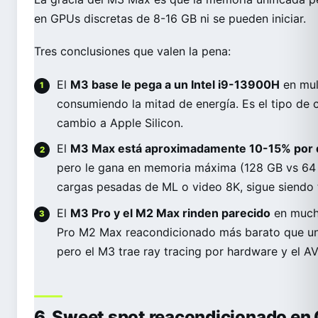
en GPUs discretas de 8-16 GB ni se pueden iniciar.
Tres conclusiones que valen la pena:
El
M3 base le pega a un Intel i9-13900H
en mult
consumiendo la mitad de energía. Es el tipo de
cambio a Apple Silicon.
El
M3 Max está aproximadamente 10-15% por d
pero le gana en memoria máxima (128 GB vs 64 
cargas pesadas de ML o video 8K, sigue siendo t
El
M3 Pro y el M2 Max rinden parecido
en mucho
Pro M2 Max reacondicionado más barato que u
pero el M3 trae ray tracing por hardware y el AV
6. Sweet spot reacondicionado en 