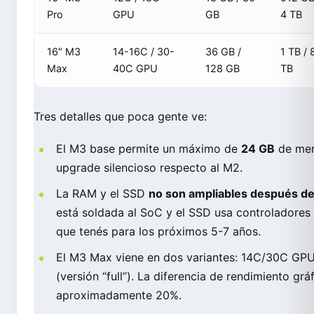
Pro
GPU
GB
4 TB
16″ M3
14-16C / 30-
36 GB /
1 TB / 
Max
40C GPU
128 GB
TB
Tres detalles que poca gente ve:
El M3 base permite un máximo de
24 GB
de memo
upgrade silencioso respecto al M2.
La RAM y el SSD
no son ampliables después d
está soldada al SoC y el SSD usa controladores 
que tenés para los próximos 5-7 años.
El M3 Max viene en dos variantes: 14C/30C GPU
(versión “full”). La diferencia de rendimiento grá
aproximadamente 20%.