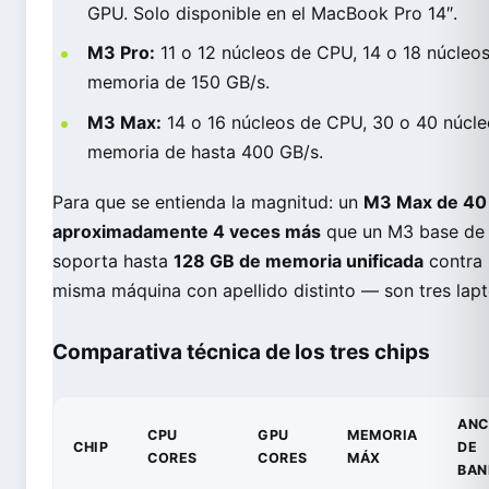
GPU. Solo disponible en el MacBook Pro 14″.
M3 Pro:
11 o 12 núcleos de CPU, 14 o 18 núcle
memoria de 150 GB/s.
M3 Max:
14 o 16 núcleos de CPU, 30 o 40 núcl
memoria de hasta 400 GB/s.
Para que se entienda la magnitud: un
M3 Max de 40 
aproximadamente 4 veces más
que un M3 base de 1
soporta hasta
128 GB de memoria unificada
contra 
misma máquina con apellido distinto — son tres lapt
Comparativa técnica de los tres chips
AN
CPU
GPU
MEMORIA
CHIP
DE
CORES
CORES
MÁX
BAN