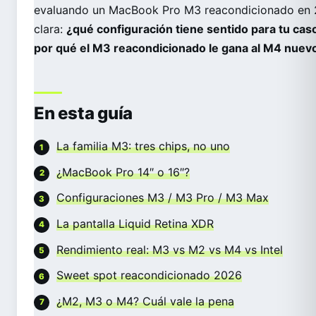
evaluando un MacBook Pro M3 reacondicionado en 2
clara:
¿qué configuración tiene sentido para tu cas
por qué el M3 reacondicionado le gana al M4 nuevo
En esta guía
La familia M3: tres chips, no uno
¿MacBook Pro 14″ o 16″?
Configuraciones M3 / M3 Pro / M3 Max
La pantalla Liquid Retina XDR
Rendimiento real: M3 vs M2 vs M4 vs Intel
Sweet spot reacondicionado 2026
¿M2, M3 o M4? Cuál vale la pena