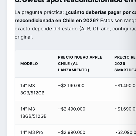
La pregunta práctica:
¿cuánto deberías pagar por c
reacondicionada en Chile en 2026?
Estos son rango
exacto depende del estado (A, B, C), año, configurac
original.
PRECIO NUEVO APPLE
PRECIO R
MODELO
CHILE (AL
2026
LANZAMIENTO)
SMARTDE
14″ M3
~$2.190.000
~$1.490.
8GB/512GB
14″ M3
~$2.490.000
~$1.690.
18GB/512GB
14″ M3 Pro
~$2.990.000
~$2.090.