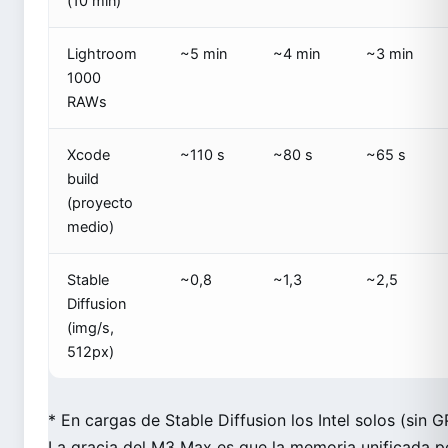
(10 min)
Lightroom
~5 min
~4 min
~3 min
1000
RAWs
Xcode
~110 s
~80 s
~65 s
build
(proyecto
medio)
Stable
~0,8
~1,3
~2,5
Diffusion
(img/s,
512px)
* En cargas de Stable Diffusion los Intel solos (si
La gracia del M3 Max es que la memoria unificada 