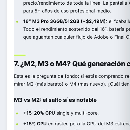
precio/rendimiento de toda la línea. La pantalla 
para 5+ años de uso profesional medio.
16″ M3 Pro 36GB/512GB (~$2,49M):
el “caball
Todo el rendimiento sostenido del 16″, batería 
que aguantan cualquier flujo de Adobe o Final Cu
7. ¿M2, M3 o M4? Qué generación 
Esta es la pregunta de fondo: si estás comprando r
mirar M2 (más barato) o M4 (más nuevo). ¿Cuál tien
M3 vs M2: el salto sí es notable
+15-20% CPU
single y multi-core.
+15% GPU
en raster, pero la GPU del M3 estre