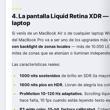
4. La pantalla Liquid Retina XDR — 
laptop
Si venís de un MacBook Air o de cualquier laptop W
del MacBook Pro va a ser uno de los upgrades más v
con backlight de zonas locales
— más de 10.000 LEDs
miles de zonas que se atenúan o iluminan independi
Las características reales:
1000 nits sostenidos
de brillo en SDR (la mayor
1600 nits pico en HDR.
Lloran de alegría los col
ProMotion 10-120 Hz adaptativo.
Scrolling líqu
hace falta, 10 fps cuando estás leyendo texto est
P3 wide color, 10-bit, factory calibrated.
Cobert