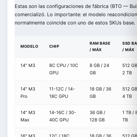
Estas son las configuraciones de fábrica (BTO — Bu
comercializó. Lo importante: el modelo reacondici
normalmente coincide con uno de estos SKUs base.
RAM BASE
SSD B
MODELO
CHIP
/ MÁX
/ MÁX
14″ M3
8C CPU / 10C
8 GB / 24
512 GB
GPU
GB
2 TB
14″ M3
11-12C / 14-
18 GB / 36
512 GB
Pro
18C GPU
GB
4 TB
14″ M3
14-16C / 30-
36 GB /
1 TB / 
Max
40C GPU
128 GB
TB
16″ M3
12C / 18C
18 GB / 36
512 GB