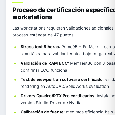
Proceso de certificación específic
workstations
Las workstations requieren validaciones adicionales 
proceso estándar de 47 puntos:
Stress test 8 horas
: Prime95 + FurMark + carg
simultánea para validar térmica bajo carga real 
Validación de RAM ECC
: MemTest86 con 8 pas
confirmar ECC funcional
Test de viewport en software certificado
: vali
rendering en AutoCAD/SolidWorks evaluation
Drivers Quadro/RTX Pro certificados
: instalamo
versión Studio Driver de Nvidia
Calibración de fuente
: medimos eficiencia baj