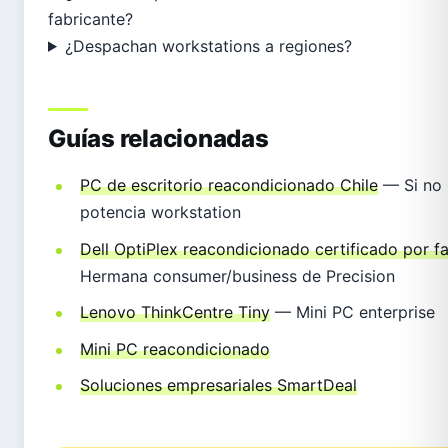
fabricante?
¿Despachan workstations a regiones?
Guías relacionadas
PC de escritorio reacondicionado Chile
— Si no 
potencia workstation
Dell OptiPlex reacondicionado certificado por f
Hermana consumer/business de Precision
Lenovo ThinkCentre Tiny
— Mini PC enterprise
Mini PC reacondicionado
Soluciones empresariales SmartDeal