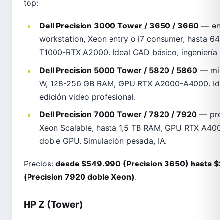
top:
Dell Precision 3000 Tower / 3650 / 3660
— en
workstation, Xeon entry o i7 consumer, hasta 
T1000-RTX A2000. Ideal CAD básico, ingeniería 
Dell Precision 5000 Tower / 5820 / 5860
— mid
W, 128-256 GB RAM, GPU RTX A2000-A4000. Ide
edición video profesional.
Dell Precision 7000 Tower / 7820 / 7920
— pre
Xeon Scalable, hasta 1,5 TB RAM, GPU RTX A4
doble GPU. Simulación pesada, IA.
Precios:
desde $549.990 (Precision 3650) hasta 
(Precision 7920 doble Xeon)
.
HP Z (Tower)