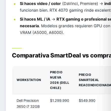
Si haces video / color
(DaVinci, Premiere) →
ind
funcionan bien. RTX 4070 gaming rinde excelent
Si haces ML / IA
→
RTX gaming o profesional
necesaria
. Modelos grandes requieren GPU co
VRAM (A5000, A6000).
Comparativa SmartDeal vs compra
PRECIO
PRECIO
NUEVA
WORKSTATION
SMARTDEAL
2026 (DELL
REACONDICIONAD
CHILE)
Dell Precision
$1.299.990
$549.990
3650 i7 32GB