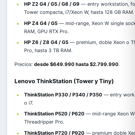
HP Z2 G4 / G5 / G8 / G9
— entry workstation, f
Tower compacta, i7/Xeon W, hasta 128 GB RAM.
HP Z4 G4 / G5
— mid-range, Xeon W single soc
RAM, GPU RTX Pro.
HP Z6 / Z8 G4 / G5
— premium, doble Xeon o Th
Pro, hasta 3 TB RAM.
Precios:
desde $649.990 hasta $2.799.990
.
Lenovo ThinkStation (Tower y Tiny)
ThinkStation P330 / P340 / P350
— entry work
o i7.
ThinkStation P520 / P620
— mid-range Xeon W
Threadripper Pro.
ThinkStation P720 / P920
— premium doble Xe