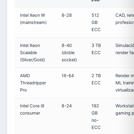
Intel Xeon W
8-28
512
CAD, rend
(mainstream)
GB
profesion
ECC
Intel Xeon
8-40
3 TB
Simulaci
Scalable
(doble
ECC
render f
(Silver/Gold)
socket)
AMD
16-64
2 TB
Render m
Threadripper
ECC
ML traini
Pro
virtualiz
Intel Core i9
8-24
192
Workstati
consumer
GB
gaming p
no-
ECC