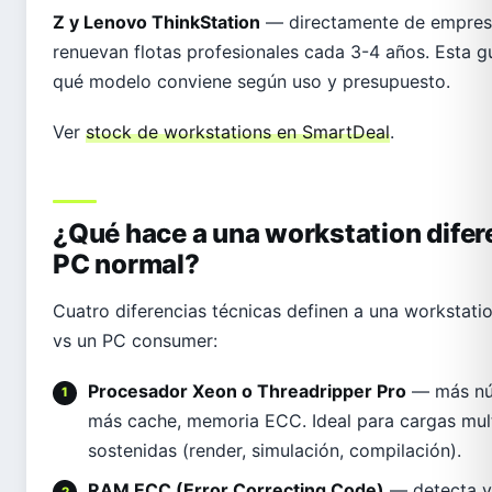
Z y Lenovo ThinkStation
— directamente de empres
renuevan flotas profesionales cada 3-4 años. Esta gu
qué modelo conviene según uso y presupuesto.
odos →
Ver
stock de workstations en SmartDeal
.
¿Qué hace a una workstation difer
PC normal?
Cuatro diferencias técnicas definen a una workstatio
vs un PC consumer:
Procesador Xeon o Threadripper Pro
— más núc
más cache, memoria ECC. Ideal para cargas mul
sostenidas (render, simulación, compilación).
RAM ECC (Error Correcting Code)
— detecta y