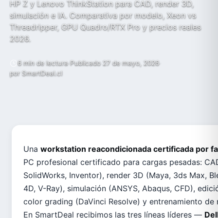
HP Z y Lenovo ThinkStation para CAD, render 3D,
simulación e IA. Comparativa por modelo, Xeon vs
Threadripper, GPU Quadro/RTX Pro y precios reales
2026.
ASUS
6 min de lectura
·
Publicado 27 de mayo, 2026
·
por SmartDeal.cl
ACER
Una
workstation reacondicionada certificada por f
PC profesional certificado para cargas pesadas: C
SolidWorks, Inventor), render 3D (Maya, 3ds Max, B
4D, V-Ray), simulación (ANSYS, Abaqus, CFD), edici
color grading (DaVinci Resolve) y entrenamiento de
En SmartDeal recibimos las tres líneas líderes —
Del